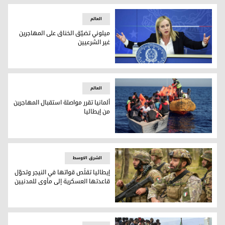
العالم
ميلوني تضيّق الخناق على المهاجرين
غير الشرعيين
جورجيا ميلوني
العالم
ألمانيا تقرر مواصلة استقبال المهاجرين
من إيطاليا
مهاجرون على الشواطئ الإيطالية على متن قوارب صيد (رويترز)
الشرق الاوسط
إيطاليا تقلَص قواتها في النيجر وتحوّل
قاعدتها العسكرية إلى مأوى للمدنيين
جنود إيطاليون (تعبيرية)