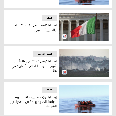
توافق إيطالي بريطاني على كبح الهجرة
العالم
إيطاليا تنسحب من مشروع "الحزام
والطريق" الصيني
العلم الإيطالي
الشرق الاوسط
إيطاليا تُرسل مُستشفىً عائماً إلى
شرق المتوسط لعلاج المُصابين في
غزة
مشاهد من قطاع غزة اليوم / AFP
العالم
إيطاليا تؤيّد تشكيل مهمة بحرية
لحراسة الحدود والحدّ من الهجرة غير
الشرعية
قارب يحمل مهاجرين وسط البحر (رويترز)