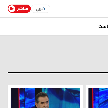
عربي
مباشر
است