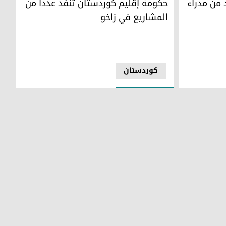
 من مدراء
حكومة إقليم كوردستان تنفذ عدداً من
المشاريع في زاخو
کوردستان