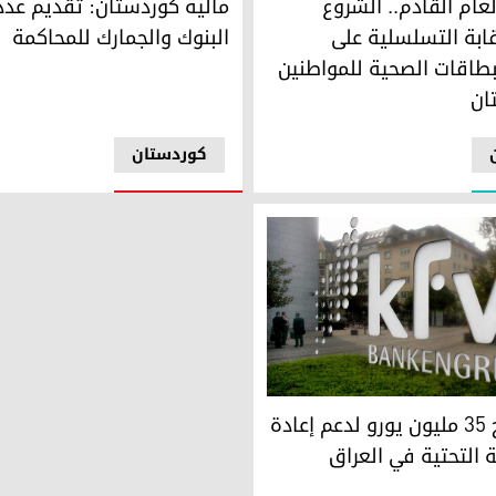
العام القادم.. الشروع
مالية كوردستان: تقديم عدد
قابة التسلسلية على
البنوك والجمارك للمحاكمة
لبطاقات الصحية للمواطنين
ان
کوردستان
ألمانيا تمنح 35 مليون يورو لدعم إعادة
ة التحتية في العراق