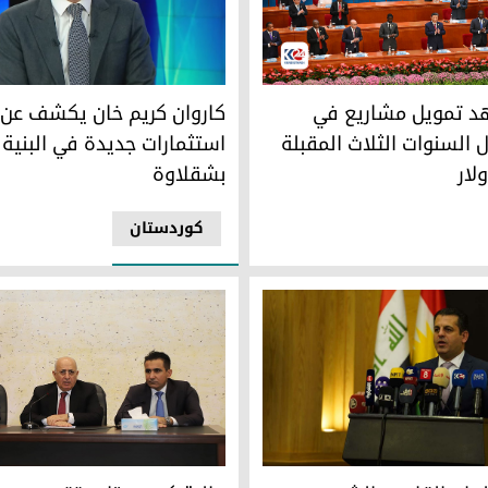
يل مشاريع في إفريقيا خلال السنوات الثلاث المقبلة بـ50 مليار دولار
قائممقام قضاء شقلاوة كاروان 
د تمويل مشاريع في
كاروان كريم خان يكشف عن
ل السنوات الثلاث المقبلة
استثمارات جديدة في البنية 
بشقلاوة
کوردستان
مالية كوردستان: تقديم عدد من 
العام القادم.. الشروع بتطبيق الرقابة التسلسلية على الأدوية والبط