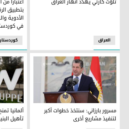
تلوّث كارثي يهدّد أنهار العراق
اعتباراً من 
بتطبيق الر
الأدوية وا
في كوردست
العراق
کوردستان
رئيس حكومة إقليم كوردستان مسرور بارزاني
ألمانيا تمنح 35 مليون يورو لدعم إعادة تأهيل البنية التحتية في العراق
مسرور بارزاني: سنتخذ خطوات أكبر
لتنفيذ مشاريع أخرى
تأهيل البني