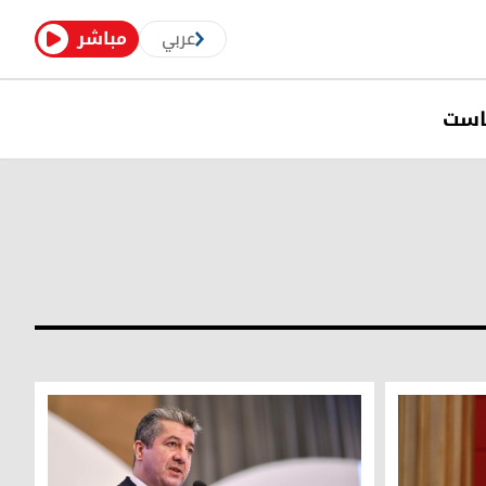
عربي
مباشر
است