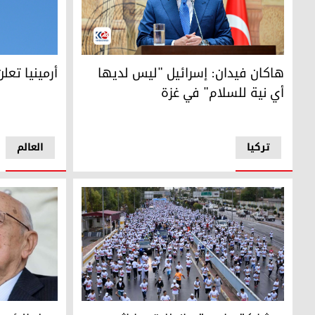
وزير الخارجية التركي هاكان فيدان
أرمينيا تعلن
هاكان فيدان: إسرائيل "ليس لديها
أرمينيا تعل
أي نية للسلام" في غزة
ترکیا
العالم
بمشاركة واسعة.. إنطلاق ماراثون أربيل الدولي
رحيل الرئيس ال