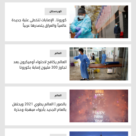
کوردستان
كورونا.. الإصابات تتخطى عتبة جديدة
عالمياً والعراق يتصدرها عربياً
مؤشر الإصابات يواصل الارتفاع بعد تفشي أوميكرون عالمياً - ت
العالم
العالم يكافح لاحتواء أوميكرون بعد
تجاوز 300 مليون إصابة بكورونا
صورة أرشيفية
العالم
بالصور | العالم يطوي 2021 ويحتفل
بالعام الجديد بأجواء مبهجة وحذرة
العالم يستقبل عام 2022 بأجواء حذرة