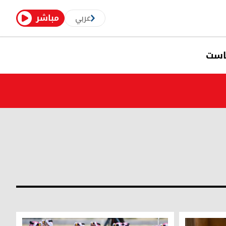
عربي
مباشر
است