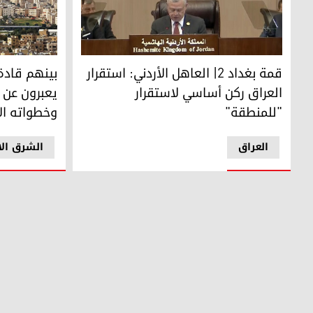
العاهل الأردني عبد الله الثاني
أكد إقليم كو
قمة بغداد 2| العاهل الأردني: استقرار
بينهم قادة 
العراق ركن أساسي لاستقرار
يعبرون عن 
"للمنطقة"
وخطواته ال
العراق
الشرق ال