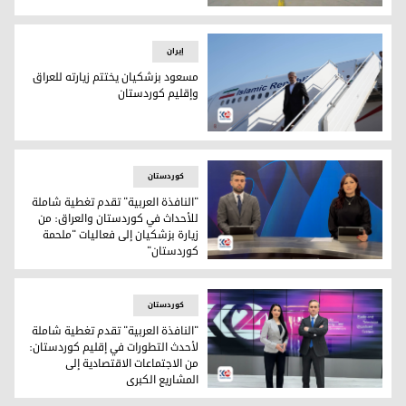
طائرة ركاب تابعة للخطوط الجوية العراقية
إيران
مسعود بزشكيان يختتم زيارته للعراق
وإقليم كوردستان
الرئيس الإيراني مسعود بزشكيان
کوردستان
"النافذة العربية" تقدم تغطية شاملة
للأحداث في كوردستان والعراق: من
زيارة بزشكيان إلى فعاليات "ملحمة
كوردستان"
المذيعان خمائل صالح وأحمد عبد الرزاق
کوردستان
"النافذة العربية" تقدم تغطية شاملة
لأحدث التطورات في إقليم كوردستان:
من الاجتماعات الاقتصادية إلى
المشاريع الكبرى
المذيعان فريد إدوار ومروة السوادي