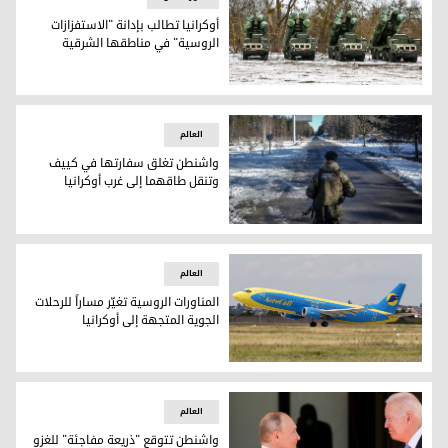
أوكرانيا تطالب بإدانة "الاستفزازات
الروسية" في مناطقها الشرقية
الجيش الروسي نشر تعزيزات على امتداد الحدود مع أوكرانيا - ص
العالم
واشنطن تغلق سفارتها في كييف
وتنقل طاقهما إلى غرب أوكرانيا
تقول واشنطن إن موسكو يمكن أن تغزو أوكرانيا في أي وقت من 
العالم
المناورات الروسية تغيّر مساراً للرحلات
الجوية المتجهة إلى أوكرانيا
إحدى طائرات الخطوط الجوية الأوكرانية - صورة ارشيفية
العالم
واشنطن تتوقع "ذريعة مفاجئة" للغزو