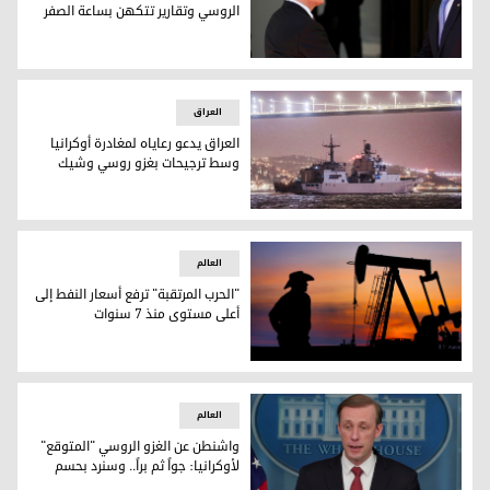
الروسي وتقارير تتكهن بساعة الصفر
جو بايدن وبوتين في لقاء سابق عقد في حزيران يونيو 2021 - تصوير: رويترز
العراق
العراق يدعو رعاياه لمغادرة أوكرانيا
وسط ترجيحات بغزو روسي وشيك
سفن البحرية الروسية تمر عبر مضيق البوسفور من البحر الأبيض المتو
العالم
"الحرب المرتقبة" ترفع أسعار النفط إلى
أعلى مستوى منذ 7 سنوات
تجاوز الخامان القياسيان المستويات القياسية التي سجلاها يوم الاثنين (mages
العالم
واشنطن عن الغزو الروسي "المتوقع"
لأوكرانيا: جواً ثم براً.. وسنرد بحسم