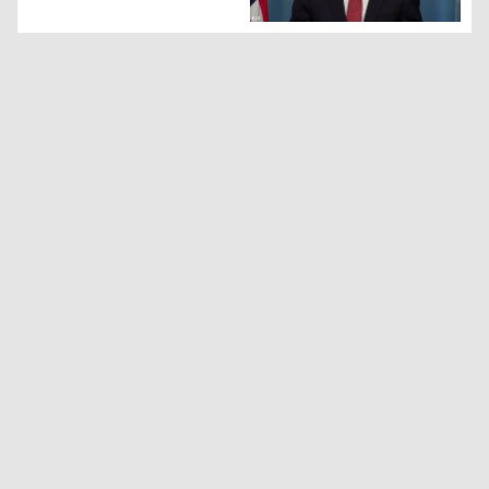
مستشار الأمن القومي للبيت الأبيض جيك سوليفان - تصوير: كوردس