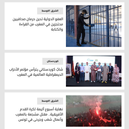
الشرق الاوسط
العفو الدولية تدين حرمان صحافيين
محتجزين في المغرب من القراءة
والكتابة
سجن القنيطرة، في المدينة الساحلية التي تحمل الاسم نفسه بالقرب من العاصمة المغربي
کوردستان
شابٌ كوردستاني يترأس مؤتمر الأحزاب
الديمقراطية العالمية في المغرب
ترأس فلاح حسن المؤتمر بناءً على طلب من شباب حزب الاستقلال ا
الشرق الاوسط
نهاية أسبوع أليمة لكرة القدم
الأفريقية.. مقتل مشجعة بالمغرب
وأعمال شغب وجرحى في تونس