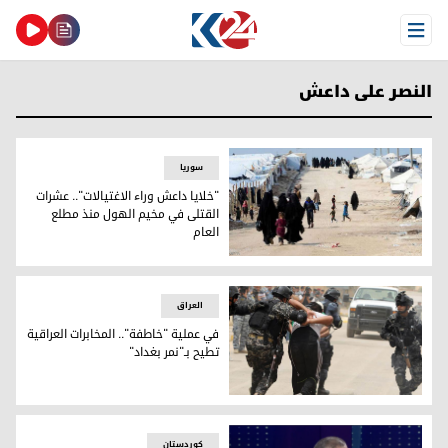
Open Menu
النصر على داعش
سوریا
"خلايا داعش وراء الاغتيالات".. عشرات
القتلى في مخيم الهول منذ مطلع
العام
مخيم الهول
العراق
في عملية "خاطفة".. المخابرات العراقية
تطيح بـ"نمر بغداد"
المخابرات العراقية تطيح بـ"نمر بغداد"-الصورة أرشيفية
کوردستان