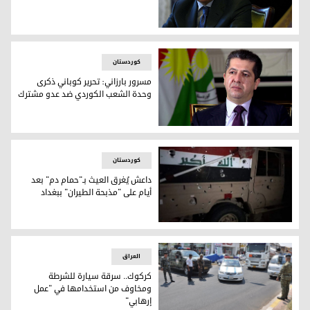
رئيس الوزراء العراقي مصطفى الكاظمي
کوردستان
مسرور بارزاني: تحرير كوباني ذكرى
وحدة الشعب الكوردي ضد عدو مشترك
رئيس حكومة اقليم كوردستان مسرور بارزاني
کوردستان
داعش يُغرق العيث بـ"حمام دم" بعد
أيام على "مذبحة الطيران" ببغداد
دارت الاشتباكات بمختلف أنواع الأسلحة - صورة: وسائل التواصل 
العراق
كركوك.. سرقة سيارة للشرطة
ومخاوف من استخدامها في "عمل
إرهابي"