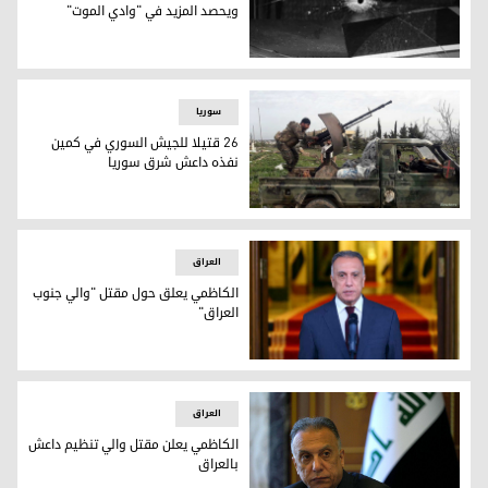
ويحصد المزيد في "وادي الموت"
شهدت المناطق المتنازع عليها أعمال عنف متصاعدة نفذها تنظي
سوریا
26 قتيلا للجيش السوري في كمين
نفذه داعش شرق سوريا
في الآونة الاخيرة نفذ عناصر داعش العديد من الهجمات على الجي
العراق
الكاظمي يعلق حول مقتل "والي جنوب
العراق"
رئيس الوزراء العراقي مصطفى الكاظمي
العراق
الكاظمي يعلن مقتل والي تنظيم داعش
بالعراق