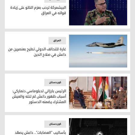
البيشمركة ترحب بعزم الناتو على زيادة
قواته في العراق
المسؤول الإعلامي في وزارة البيشمركة، عثمان محمد
العراق
غارة للتحالف الدولي تطيح بعنصرين من
داعش في صلاح الدين
طائرة تابعة للتحالف الدولي - الصورة ارشيفية
کوردستان
الرئيس بارزاني لدبلوماسي دنماركي:
أسباب ظهور داعش لم تنته والعيش
المشترك يضمنه الدستور
الرئيس بارزاني والدبلوماسي الدنماركي - صورة: مقر البارزاني
کوردستان
بأساليب "العصابات".. داعش يصعّد