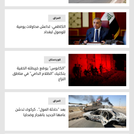
استنفرت الأجهزة الأمنية جهودها للعثور على السيارة - صورة إر
العراق
الكاظمي: لداعش محاولات يومية
للوصول لبغداد
رئيس الحكومة العراقية مصطفى الكاظمي
کوردستان
"الكابوس" يوسّع خريطته الخفية
بتكتيك "الظلام الدامي" في مناطق
النزاع
يؤكد مسؤولون في إقليم كوردستان أن تهديدات داعش لا تزال 
العراق
بعد "حادثة المول".. كركوك تدشن
عامها الجديد بانفجار وضحايا
تفجير سابق في العراق - من إرشيف AFP / أحمد الربيعي