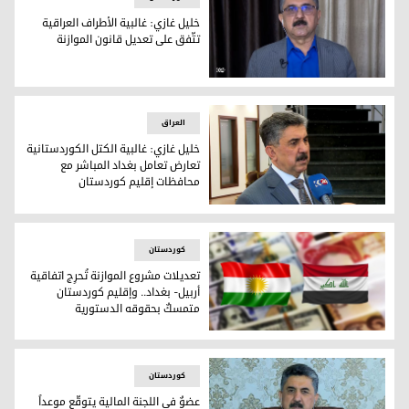
خليل غازي: غالبية الأطراف العراقية
تتّفق على تعديل قانون الموازنة
خليل غازي
العراق
خليل غازي: غالبية الكتل الكوردستانية
تعارض تعامل بغداد المباشر مع
محافظات إقليم كوردستان
عضو اللجنة المالية في مجلس النواب العراقي خليل غازي
کوردستان
تعديلات مشروع الموازنة تُحرِج اتفاقية
أربيل- بغداد.. وإقليم كوردستان
متمسكٌ بحقوقه الدستورية
صورة تعبيرية
کوردستان
عضوٌ في اللجنة المالية يتوقّع موعداً