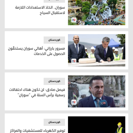
سوران.. اتخاذ الاستعدادات اللازمة
لاستقبال السياح
سوران.. اتخاذ الاستعدادات اللازمة لاستقبال السياح
کوردستان
مسرور بارزاني: أهالي سوران يستحقّون
الحصول على الخدمات
مسرور بارزاني خلال وضع حجر الأساس لأحد مشاريع سوران
کوردستان
فيصل صادق: لن تكون هناك احتفالات
رسمية برأس السنة في "سوران"
فيصل صادق
کوردستان
توفير الكهرباء للمستشفيات والمراكز