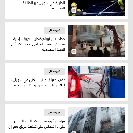
الطبية في سوران عبر الطاقة
الشمسية
سوران
کوردستان
حداداً على أرواح ضحايا الحريق.. إدارة
سوران المستقلة تلغي احتفالات رأس
السنة الميلادية
حريق مبنى في سوران
کوردستان
عقب احتراق مبنى سكني في سوران..
إغلاق 13 محطة وقود داخل المدينة
إغلاق 13 محطة وقود في سوران
کوردستان
مراسل كوردستان 24: إلقاء القبض
على 5 أشخاص على خلفية حريق سوران