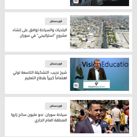
المبنى المحترق
کوردستان
البلديات والسياحة توافق على إنشاء
مشروعٍ "استراتيجي" في سوران
مشهد لقضاء سوران- تعبيرية
کوردستان
شيخ نجيب: التشكيلة التاسعة تولي
اهتماماً كبيراً بقطاع التعليم
هلكورد شيخ نجيب
کوردستان
سياحة سوران: نحو مليون سائح زاروا
المنطقة العام الجاري
سياحة سوران: نحو مليون سائح زاروا المنطقة العام الجاري