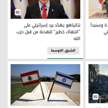
نبدأ بنزع السلاح من جنوب الليطاني
نتانياهو يهدّد برد إسرائيلي على "انتهاك خطير" لل
ة وسنبدأ
نتانياهو يهدّد برد إسرائيلي على
ني
"انتهاك خطير" للهدنة من قبل حزب
الله
الشرق الاوسط
استقرار
ار في لبنان بين إسرائيل وحزب الله