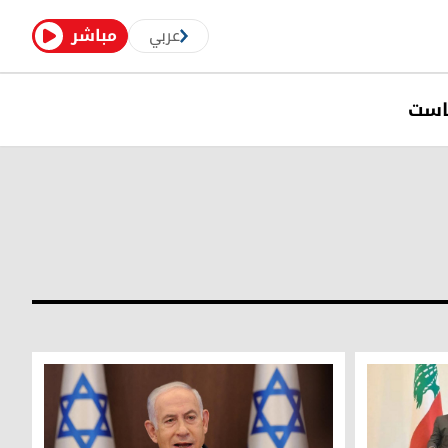
عربي
مباشر
است