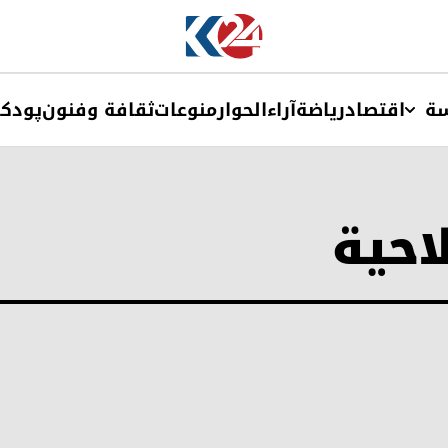
ة
اقتصاد
ریاضة
آراء
الحوار
منوعات
ثقافة وفنون
پودک
احية