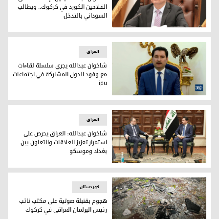
الفلاحين الكورد في كركوك.. ويطالب
السوداني بالتدخل
نائب رئيس مجلس النواب شاخوان عبد الله
العراق
شاخوان عبدالله يجري سلسلة لقاءات
مع وفود الدول المشاركة في اجتماعات
ipu
شاخوان عبدالله يجري سلسلة لقاءات مع وفود الدول المشاركة في 
العراق
شاخوان عبدالله: العراق يحرص على
استمرار تعزيز العلاقات والتعاون بين
بغداد وموسكو
شاخوان عبدالله: العراق يحرص على استمرار تعزيز العلاقات والت
کوردستان
هجوم بقنبلة صوتية على مكتب نائب
رئيس البرلمان العراقي في كركوك