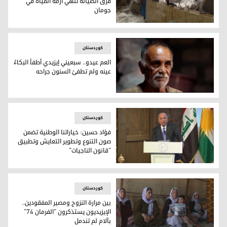
فرق الصيانة تنهي أزمة المياه في
جومان
تحدوا الموت وسط الأنفاق الجليدية.. فرق الصيانة تنهي أزمة ال
کوردستان
العم عيدو.. سبعيني إيزيدي أطفأ البكاءُ
عينه ولم تطفئ السنون جراحه
العم عيدو.. سبعيني إيزيدي أطفأ البكاءُ عينه ولم تطفئ السنون 
کوردستان
فؤاد حسين: خياراتنا الوطنية تضمن
صون التنوع وتطوير التعايش وتطبيق
"قانون الناجيات"
فؤاد حسين: خياراتنا الوطنية تضمن صون التنوع وتطوير التعايش 
کوردستان
بين مرارة النزوح ومصير المفقودين..
الإيزيديون يستذكرون "الفرمان 74"
بآلام لم تندمل