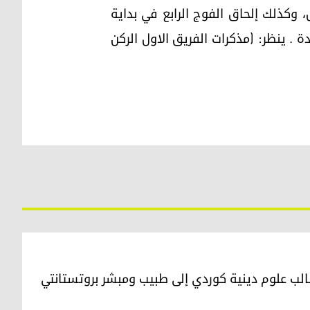
[1932م] بإلحاق الفوج السابع بالرتل، وكذلك إلحاق الفوج الرابع في بداية
كذا أصبح رتل (داي) مؤلف من أربعة أفواج مُشاة وبطارية مدفعية جبلية عيار 3.7 عقدة . ينظر: (مذكرات الفريق الاول الركن
لب علوم دينية كوردي إلى طبيب ومبشر بروتستانتي