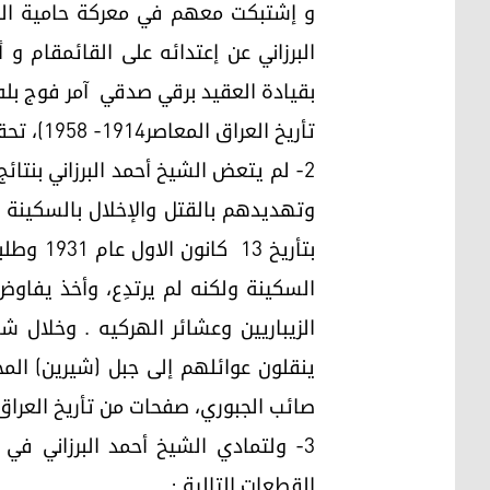
و إشتبكت معهم في معركة حامية الوطي
بقيادة العقيد برقي صدقي آمر فوج بله
تأريخ العراق المعاصر1914- 1958)، تحقيق: اللواء الركن علاء الدين حسين مكي خماس.
2- لم يتعض الشيخ أحمد البرزاني بنتا
وتهديدهم بالقتل والإخلال بالسكينة وا
بتأريخ 
السكينة ولكنه لم يرتدِع، وأخذ يفا
ينقلون عوائلهم إلى جبل (شيرين) المح
صائب الجبوري، صفحات من تأريخ العراق المعاصر14
القطعات التالية :