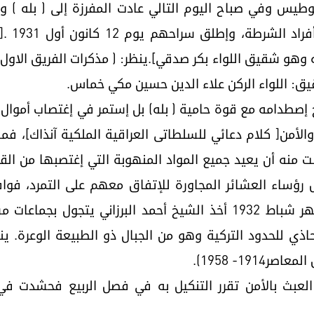
س وفي صباح اليوم التالي عادت المفرزة إلى ( بله ) وكا
البرزان
 وهو شقيق اللواء بكر صدقي].ينظر: ( مذكرات الفريق الاول
ئج إصطدامه مع قوة حامية ( بله) بل إستمر في إغتصاب أموال
لأمن[ كلام دعائي للسلطاتى العراقية الملكية آنذاك]، فما
13 كانون الاول عام 1931 وطلبت منه أن يعيد جميع المواد المنهوبة التي إغتصب
وض رؤساء العشائر المجاورة للإتفاق معهم على التمرد، ف
الزيباريين وعشائر الهركيه . وخلال شهر شباط 1932 أخذ الشيخ أحمد الب
اذي للحدود التركية وهو من الجبال ذو الطبيعة الوعرة. ينظ
19- 1958).