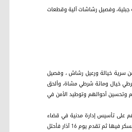
ية جبلية، وفصيل رشاشات آلية وقطعات
ف من سرية خيالة ورعيل رشاش ، وفصيل
شرطي خيال ومائة شرطي مشاة، وألحق
م وتحسين أحوالهم وتوطيد الأمن في
يخ أحمد البرزاني بضرورة الحضور إلى ( بله ) قبل مساء 14 آذار للتفاهم على تأسيس إدارة مدنية في قضاء
(الزيبار)، ولكنه لم يحضر في الموعد المحدد ولذلك تقدم (رتل داي ) صباح 15 آذار فوصل ( مازنه ) وعسكر فيها ثم تقدم يوم 16 آذار فأحتل