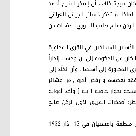
ن نتيجة ذلك ، أن إعتذر الشيخ أحمد
ي عن إعتدائه على القائمقام و أفراد الشرطة، وإطلق سراحهم يوم 12 كانون أول 1931 .[ لماذا لم تذكر خسائر الجيش العراقي
 الركن صالح صائب الجبوري، صفحات من
 الأهلين المساكين في القرى المجاورة
 كان من الحكومة إلى أن وجهت إنذاراً
ها من القرى المجاورة إلى أهلها ، وأن يَخلُد إلى
وافقه بعضهم و رفض أخرون من عشائر
رزاني يتجول بجماعات مسلحة بجوار حامية ( بله ) وأخذ أعوانه
ر: (مذكرات الفريق الاول الركن صالح
3- ولتمادي الشيخ أحمد البرزاني في العبث بالأمن تقرر التنكيل به في فصل الربيع فحشدت في منطقة بافستيان في 13 آذار 1932