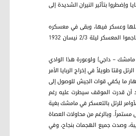
ي ) في (مركه سور) ليلة 18/19 آذار 1932 فقاومتهم الربايا وإضطروا بتأثير النيران الشديدة إلى
ركه سور)، تحرك الرتل صباح 30 آذار 1932 نحو زازوك فوصلها وعسكر فيها، وبقى في معسكره
يومي 1و2 نيسان بسبب هطول الأمطار ،كان العصاة منتشرين في القرى المجاورة للمعسكر، فهاجموا المعسكر ليلة 2/3 نيسان 1932
باً وادي ( مامشك – داجي) ولوعورة هذا الوادي
 وقتا طويلاً في إخراج الربايا الأمر
نهار ما يكفي قوات الجيش للوصول إلى
نب في الساعة 14:30، إلا أن قيادة الرتل، بعد أن قدرت الموقف سيطرت عليه رغم
أوامر للرتل بالتعسكر في مامشك بغية
ل مستمراً. وبالرغم من محاولات العصاة
صيبة، وصدت جميع الهجمات بنجاح، وفي