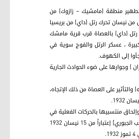
هدف تطهير منطقة (مامشيك – زازوك) من
س من نيسان تحرك رتل (داي) من بريسيا
رتل (داي) بالعصاة قرب قرية مامشك
بيرة ، عسكر الرتل والفوج سوية في
ن ) وجوارها على ضوء الحوادث الجارية
 والتأثير على العصاة من ذلك الإتجاه،
 وقتية وإلحاق منتسبيها بالحركات الفعلية في
منطقة (بارزان) وقد عين كاتب هذه الأحداث بمنصب مقدم لواء رتل (داي)[ المقدم الركن صالح صائب الجبوري] إعتباراً من 15 نيسان 1932
.