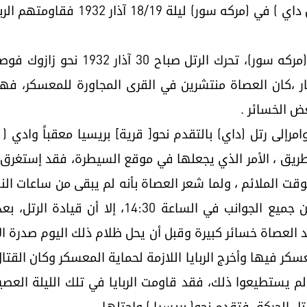
(مركه سور) هاجم العصاة معسكر( رتل دا
6- بعد أن تم تأسيس مركز ناحية في (م
ض الخسائر .
 نيسان 1932 صدرت الأوامرإلى رتل (داي) بالتقدم نحو[ قرية] بريسيا معق
ق ، الأمر الذي يجعلها في موقع السيطرة، فقد إستغرق الرتل
قت الملائم ، ولما شعر العصاة بأنه لم يبقى من ساعات ال
هدفها، هاجموا الرتل هجوماً مركزاً من جميع الجوا
 العصاة خسائر كبيرة وقبل أن يحل ظلام ذلك اليوم صدرة ال
عسكر فيها وأخرج الربايا اللازمة لحماية المعسكر وكان القتا
هم لم يستطيعوا ذلك، فقد قاومت الربايا في تلك الليلة الع
تل الحركة، فتقدم نحو( بريسيا ) وإحتلها.