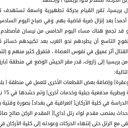
ن تم إحتلال بريسيا، تقرر القيام بحركة تطهيرية واسعة تست
شيخ أحمد] بعد إنزال ضربة قاضية بهم. وفي صباح اليوم الساد
و قد تجمع هناك مساء اليوم الخامس من نيسان فأصطدم 
فوج التاسع أن يطردهم نحو الغرب بعد تكبيدهم خسائر ك
ن بريسيا إلى زازوك، قدر مقر الجيش الوضع في منطقة (بارزا
تالية:
ه وعقرة) وإضافة بعض القطعات الأخرى للعمل في منطقة ( بله)
رية مدفعية جبلية وخدمات أخرى) وتم حشدها في 15 نيسان 1932.
 [1932م] تم إيقاف الدراسة في كلية الأركان[ العراقية في بغداد] بصورة
الرتل حتى إنتهاء الحركات وعودته إلى كلية الأركان في 4 تموز 1932