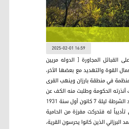
2025-02-01 16:59
لى القبائل المجاورة [ الدوله مريين
مال القوة والتهديد مع بعضها الآخر،
منظمة في منطقة بارزان وينهب القرى
ك أنذرته الحكومة وطلبت منه الكف عن
أعماله التي تخالف النظام وتهدد الأمن ، كان جوابه على ذلك أن باغت قائمقام (الزيبار) وبعض أفراد الشرطة ليلة 7 كانون أول سنة 1931
ي تأديباً له فتحركت مفرزة من الحامية
أتباع الشيخ أحمد البرزاني الذين كانوا يحرسون القرية،