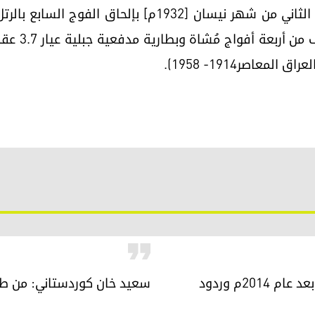
11- تعزيز قوة الرتل (داي) في النصف الثاني من شهر نيسان 
شهر أيار، وه
عاصر1914- 1958).
استغلال بعض المنظمات التبشيرية لمأساة الإيزيديين بعد عام 2014م وردود
سعيد خان كوردستاني: من طا