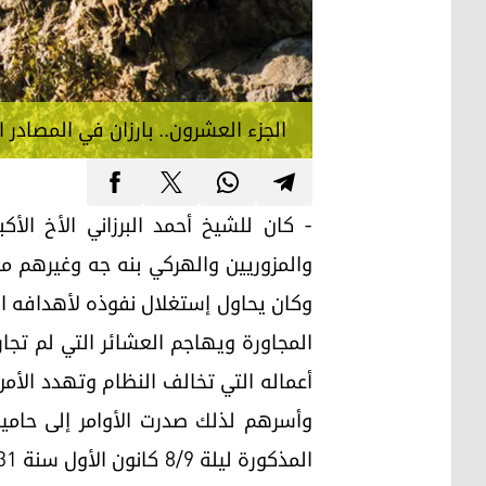
الجزء العشرون.. بارزان في المصادر ا
- كان للشيخ أحمد البرزاني الأخ الأك
والمزوريين والهركي بنه جه وغيرهم من
وكان يحاول إستغلال نفوذه لأهدافه ا
المجاورة ويهاجم العشائر التي لم تجا
وأسرهم لذلك صدرت الأوامر إلى حامية (