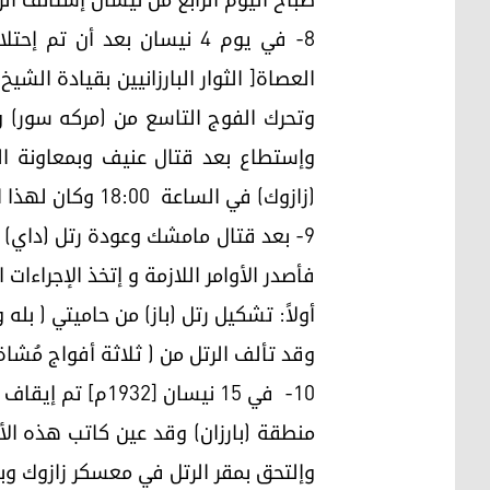
8- في يوم 4 نيسان بعد أ
العصاة[ الثوار البارزانيين بقيادة ال
وتحرك الفوج التاسع من (مركه سور) 
وإستطاع بعد قتال عنيف وبمعاونة ال
(زازوك) في الساعة 18:00 وكان لهذا القتال أثر عميق في نفوس العصاة ، فتفرق كثير منهم و إلتجأوا إلى الكهوف.
9- بعد قتال مامشك وعودة رتل (داي) م
فأصدر الأوامر اللازمة و إتخذ الإجراءات ال
أولاً: تشكيل رتل (باز) من حاميتي ( بل
وقد تألف الرتل من ( ثلاثة أفواج مُشاة وبط
10- في 15 نيسان
وإلتحق بمقر الرتل في معسكر زازوك وبقى مع 