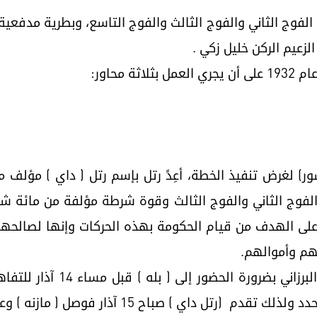
ي الفوج الثاني والفوج الثالث والفوج التاسع، وبطرية مدفع
لزعيم الركن خليل زكي .
سور) لغرض تنفيذ الخطة، أعِدً رتل بإسم رتل ( داي ) مؤل
لفوج الثاني والفوج الثالث وقوة شرطة مؤلفة من مائة 
 على الهدف من قيام الحكومة بهذه الحركات وإنها لصالحه
م وأموالهم.
5- في 10 آذار 1932 أنذِرَ الش