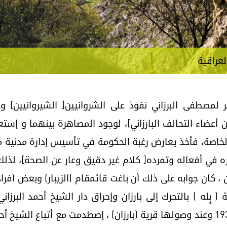
لعراقية
بر لمصطفى البرزاني نفوذ على الشروانيين[ الشيروانيين] وع
 أعضاء التحالف البارزاني]، لوجود المصاهرة بينهما و إستع
لخاصة، فأخذ يعارض رغبة الحكومة في تأسيس إدارة مدنية 
ره في أفعاله وتمرده[ كلام غير دقيق وعار عن الصحة]، لذل
 بٍله ) بالتحرك إلى بارزان وإحراق دار الشيخ أحمد البرزان
المذكورة ليلة 8/9 كانون الأول سنة 1931 وعند وصولها قرية (بارزان) ، إصطدمت مع 