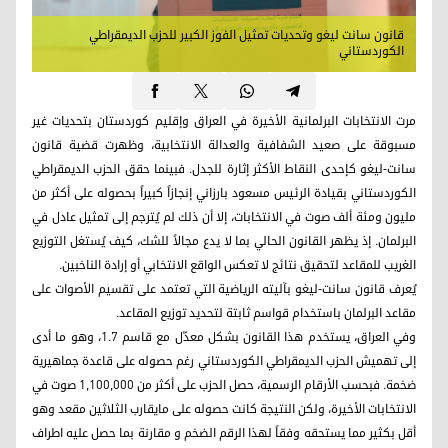
قانون سانت ليغو وتحديات تمثيل الفوز الكبير للحزب الديمقراطي
الكوردستاني
مرت الانتخابات البرلمانية الأخيرة في العراق وإقليم كوردستان بتحديات غير
مسبوقة على صعيد الشفافية والعدالة الانتخابية، وظهرت قضية قانون
سانت‑ليغو كإحدى النقاط الأكثر إثارة للجدل. فبينما حقق الحزب الديمقراطي
الكوردستاني بقيادة الرئیس مسعود بارزاني إنجازاً كبيراً بحصوله على أكثر من
مليون ومئة ألف صوت في الانتخابات، إلا أن ذلك لم يُترجم إلى تمثيل عادل في
البرلمان. إذ يظهر القانون الحالي بما لا يدع مجالاً للشك، كيف يُستغل التوزيع
الغريب للمقاعد لتحقيق نتائج لا تعكس الواقع الانتخابي أو إرادة الناخبين.
يُعرف قانون سانت‑ليغو بآليته الرياضية التي تعتمد على تقسيم الأصوات على
مقاعد البرلمان باستخدام قواسم ثابتة لتحديد توزيع المقاعد.
وفي العراق، يستخدم هذا القانون بشكل معدّل مع قاسم 1.7، وهو ما أدى
إلى تهميش الحزب الديمقراطي الكوردستاني رغم حصوله على قاعدة جماهيرية
ضخمة. فبحسب الأرقام الرسمية، حصل الحزب على أكثر من 1,100,000 صوت في
الانتخابات الأخيرة، ولكن النتيجة كانت حصوله على مایقارب الثلاثین مقعد وهو
أقل بكثير مما يستحقه وفقاً لهذا الرقم الضخم و مقارنة بما حصل علیه اطراف