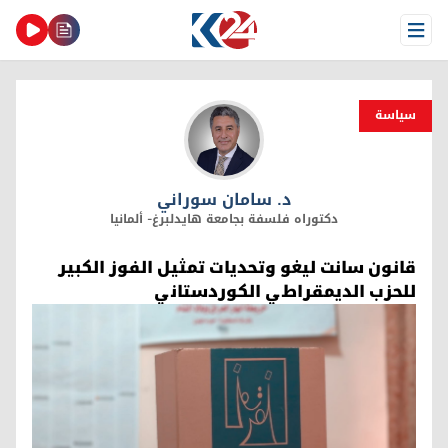
Open Menu
سیاسة
د. سامان سوراني
د. سامان سوراني
دکتوراه فلسفة بجامعة هایدلبرغ- ألمانیا
قانون سانت ليغو وتحديات تمثيل الفوز الكبير
للحزب الديمقراطي الكوردستاني