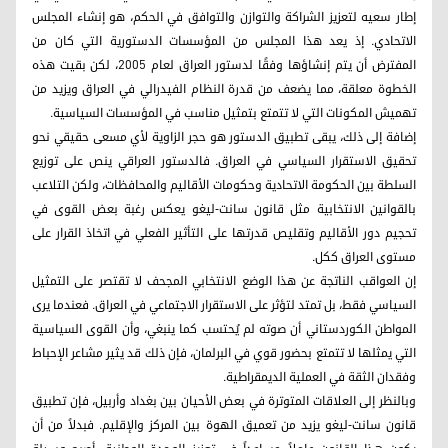
إطار سعيه لتعزيز الشراكة والتوازن والتوافق في الحكم، هو إنشاء المجلس
الاتحادي. إذ يعد هذا المجلس من المؤسسات الدستورية التي كان من
المفترض أن يتم إنشاؤها وفقًا لدستور العراق لعام 2005، لكن بقيت هذه
الخطوة معلقة، مما يضعف من قدرة النظام الفيدرالي في العراق ويزيد من
تهميش المكونات التي لا تتمتع بتمثيل مناسب في المؤسسات السياسية.
إضافة إلى ذلك، يبقى تطبيق الدستور هو حجر الزاوية لأي مسعى حقيقي نحو
تحقيق الاستقرار السياسي في العراق. فالدستور العراقي ينص على توزيع
السلطة بين الحكومة الاتحادية وحكومات الأقاليم والمحافظات، ولكن التلاعب
بالقوانين الانتخابية مثل قانون سانت‑ليغو يعكس رغبة بعض القوى في
تحجيم دور الأقاليم وتقليص قدرتها على التأثير الفعلي في اتخاذ القرار على
مستوى العراق ككل.
إن العواقب الناتجة عن هذا الوضع الانتخابي المجحف لا تقتصر على التمثيل
السياسي فقط، بل تمتد لتؤثر على الاستقرار الاجتماعي في العراق. فعندما يرى
المواطن الكوردستاني أن صوته لم يُحتسب كما ينبغي، وأن القوى السياسية
التي يمثلها لا تتمتع بحضور قوي في البرلمان، فإن ذلك قد يثير مشاعر الإحباط
وفقدان الثقة في العملية الديمقراطية.
وبالنظر إلى العلاقات المتوترة في بعض الأحيان بين بغداد وأربيل، فإن تطبيق
قانون سانت‑ليغو يزيد من تعميق الهوة بين المركز والإقليم. فبدلاً من أن