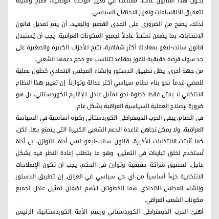
يكون هذا القانون عاملاً مساعداً في تعزيز الوحدة الوطنية، أصبح وسيلة
لتعميق الانقسامات وتعزيز الاحتقان السياسي.
لذلك، يصبح من الضروري على المدى القصير والبعيد، أن يتم تعديل قانون
الانتخابات، بما يضمن تمثيلاً عادلاً لجميع المكونات العراقية. يجب أن يُستبدل
قانون سانت‑ليغو بمعادلة أكثر شفافية، تتيح للأحزاب الكبيرة والصغيرة على
حد سواء فرصة حقيقية للفوز بمقاعد تتناسب مع حجم دعمها الشعبي.
من جهة أخرى، يظل تطبيق الدستور وإنشاء المجلس الاتحادي كحلول عملية
للمضي قدماً نحو بناء نظام سياسي أكثر عدالة وتوازناً. إن تغيير هذا النظام
الانتخابي لا يمثل فقط خطوة نحو تمثيل عادل للإقليم الكوردستاني، بل هو
ضرورة لإصلاح العملية السياسية العراقية بشكل عام.
في الختام، يبقى الحزب الديمقراطي الكوردستاني ركيزة أساسية في السياسة
العراقية، ولا يمكن تجاهل قاعدة الدعم الشعبي الكبيرة التي يتمتع بها. لكن،
كما أثبتت الانتخابات الأخيرة، قانون سانت‑ليغو ليس أداة للتوازن، بل أداة
تُستخدم لخلق تباينات في التمثيل، وهو ما يتطلب إعادة النظر فيه بشكل
عاجل. لتحقيق شراكة حقيقية وتوازن في الحكم، يجب أن تكون الإصلاحات
الانتخابية جزءاً أساسياً من أي حل سياسي في العراق. إن تطبيق الدستور
وإنشاء المجلس الاتحادي هما الخطوتان الأهم لضمان تمثيل عادل لجميع
مكونات الشعب العراقي.
أهنئ الحزب الديمقراطي الكوردستاني وزعيم الأمة الكوردستانية، الرئيس