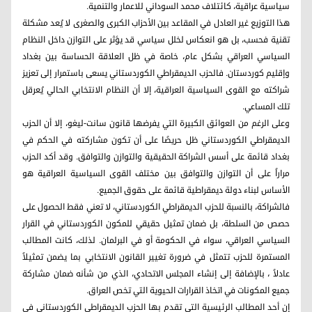
سياسية عراقية، کائتلاف محمد السوداني للاعمار والتنمية.
هذا التوزيع غير العادل في المقاعد بين الأحزاب الكبرى والصغرى لا يُعد مشكلة
تقنية فحسب، بل هو انعكاس لخلل سياسي قد يؤثر على التوازن داخل النظام
السياسي العراقي بشكل عام، خاصة في ظل العلاقة الحساسة بين بغداد
وإقليم كوردستان. فالحزب الديمقراطي الكوردستاني يسعى باستمرار إلى تعزيز
شراكته مع القوى السياسية العراقية، إلا أن النظام الانتخابي الحالي يُعرقل
تلك المساعي.
وعلى الرغم من العوائق الكبيرة التي يفرضها قانون سانت‑ليغو، إلا أن الحزب
الديمقراطي الكوردستاني ظل حريصًا على أن تكون مشاركته في الحكم في
بغداد قائمة على أسس الشراكة الحقيقية والتوازن والتوافق. وقد أكد الحزب
مراراً على أن التوازن والتوافق بين مختلف القوى السياسية العراقية هو
الأساس لبناء دولة ديمقراطية قائمة على حقوق الجميع.
فالشراكة، بالنسبة للحزب الدیمقراطي الکوردستاني، لا تعني فقط الحصول على
حصص من السلطة، بل ضمان تمثيل حقيقي للمكون الكوردستاني في القرار
السياسي العراقي، سواء في الحكومة أو في البرلمان. لذلك، كانت المطالب
المستمرة للحزب تتمثل في ضرورة تغيير القانون الانتخابي بما يضمن تمثيلاً
عادلاً ، بالإضافة إلى إنشاء المجلس الاتحادي، الذي من شأنه ضمان مشاركة
جميع المكونات في اتخاذ القرارات الحيوية التي تخص العراق.
إن أحد المطالب الرئيسية التي تقدم بها الحزب الديمقراطي الكوردستاني في