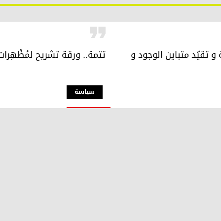
و تقيّد متباين الوجود و
تتمة.. ورقة تشريح لمُظْهِرا
سیاسة