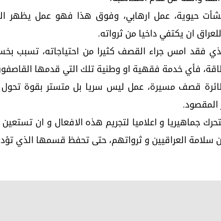
شأت حيوية، عمل ارهابي، وفوق هذا فهو عمل يظهر الم
لعراق ان يكتفي داخيا من ثرواته.
لذي فقد امس جراء القصف كثيرا من احتياجاته، تسبب بخس
طاقة، فأي خدمة فقهية او وطنية تلك التي قدمها القاصفون
ائرة قصف مسيرة، عمل ليس سريا بل متستر بقوة تحول د
 المقصود.
رك جماهيريا و اعلاميا لتجريم هذه الافعال و ان تستعين ع
 سلامة العراقيين و ثرواتهم، حتى تحفظ قسمها الذي تؤد