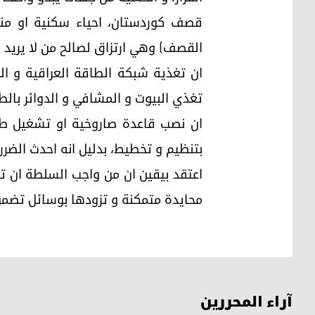
قصف كوردستان، احياء سكنية او من
القصف) وهي ارتزاق لصالح من لا يريد ل
ان تغذية شبكة الطاقة العراقية و ا
تغذي البيوت و المشافي و الدوائر بال
ان نصب قاعدة صاروخية او تشغيل ط
بتنظيم و تخطيط، بدليل انه احدث الضرر
اعتقد بيقين ان من واجب السلطة ان تتح
محايدة متمكنة و تزودها بوسائل تضمن
آراء المحررين