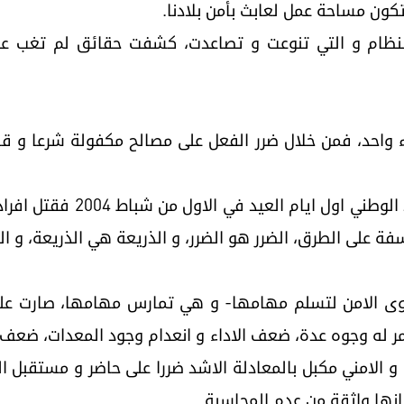
ن تكون مساحة عمل لعابث بأمن بلادنا.
ل النظام و التي تنوعت و تصاعدت، كشفت حقائق لم تغب عن
ء واحد، فمن خلال ضرر الفعل على مصالح مكفولة شرعا و قان
ان الذي فجر نفسه بمقرنا و مق
سفة على الطرق، الضرر هو الضرر، و الذريعة هي الذريعة، و 
وى الامن لتسلم مهامها- و هي تمارس مهامها، صارت على 
الامر له وجوه عدة، ضعف الاداء و انعدام وجود المعدات، ضعف
 و الامني مكبل بالمعادلة الاشد ضررا على حاضر و مستقبل 
انها واثقة من عدم المحاسبة.