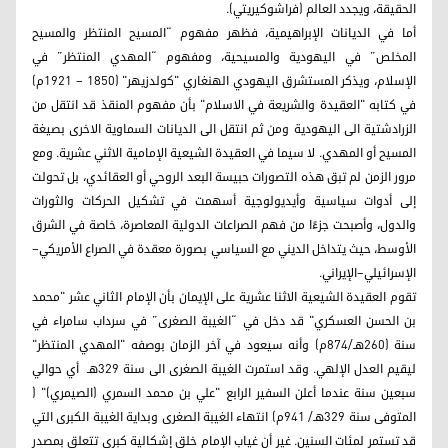
الحقيقة، ويجدد العالم (فراشوكيريتي).
أما في الديانات الإبراهيمية، فظهر مفهوم “المسيح المنتظر والمسيح
المخلص” في اليهودية والمسيحية، ومفهوم “المهدي المنتظر” في
الإسلام، ويذكر المستشرق اليهودي الهنغاري "كولدزيهر" (1850 – 1921م)
في كتابه "العقيدة والشريعة في الاسلام" بأن مفهوم المنقذ قد انتقل من
الزرادشتية الى اليهودية ومن ثم انتقل الى الديانات السماوية الاخرى بصيغة
المسيح أو المهدي. لا سيما في العقيدة الشيعية الإمامية الاثني عشرية. ومع
مرور الزمن لم تبق هذه التصورات حبيسة البعد الروحي أو العقائدي، بل تحولت
إلى أدوات سياسية وأيديولوجية أسهمت في تشكيل الحركات والثورات
والدول، وأصبحت جزءًا من فهم الصراعات الدولية المعاصرة، خاصة في الشرق
الأوسط، حيث يتداخل الديني مع السياسي بصورة معقدة في الصراع الأمريكي–
الإسرائيلي–الإيراني.
تقوم العقيدة الشيعية الاثنا عشرية على الإيمان بأن الإمام الثاني عشر "محمد
بن الحسن العسكري" قد دخل في “الغيبة الصغرى” في سرداب سامراء في
سنة (260هـ/874م) وأنه سيعود في آخر الزمان بوصفه "المهدي المنتظر"
ليقيم العدل الإلهي. وقد استمرت الغيبة الصغرى الى سنة 329هـ أي حوالي
سبعين سنة عندما أعلن السفير الرابع "علي بن محمد السمري (الصيمري)" (
المتوفى سنة 329هـ/ 941م) انتهاء الغيبة الصغرى وبداية الغيبة الكبرى التي
قد تستمر لمئات السنين. غير أن غياب الإمام خلق إشكالية كبرى تتعلق بمصدر