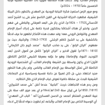
بالإمام الغائب، وقد حكمت هذه الطائفة سوريا ذات الغالبية السنية قرابة
الخمسين عاماً (1970 – 2024م).
ومع مرور الزمن استمرت فكرة النيابة الروحية عن المهدي بالتطور داخل البيئة
الشيعية، فظهرت الحركة الشيخية في القرن التاسع عشر على يد الشيخ أحمد
الأحسائي(1753 – 1826م)، الذي ركز على البعد العرفاني والباطني في فهم
الدين، واعتبر أن هناك أشخاصًا يمتلكون قدرة خاصة على إدراك أسرار الإمام
المهدي والتواصل الروحي معه؛ وقد مهدت هذه الأفكار لظهور ما عرف لاحقًا
بالكشفية على يد الشيخ كاظم الرشتي (1793-1843). والركنية، حيث برز
مفهوم “الركن الرابع”، على يد صاحب الركنية "محمد كريم خان الكرماني"
(1810 -1871م) لقول الاخير بـ "الركن الرابع" كأصل من أصول الدين (بعد
التوحيد، النبوة، والإمامة)، وهو ما عرّفه بمعرفة الشيعي الكامل (الناطق
الأول) الذي يكون واسطة بين الشيعة والإمام الغائب. أي الشخصية الروحية
الكاملة التي تمثل الواسطة بين الإمام الغائب والناس. ولم يكن هذا التطور
مجرد اجتهاد ديني، بل كان تعبيرًا عن حاجة نفسية وسياسية لدى الجماعات
الشيعية للبحث عن سلطة حاضرة تعوض غياب الإمام الذي طال انتظاره.
ومن رحم هذه الاتجاهات خرجت “البابية” عندما أعلن "علي محمد الشيرازي"
(1819/ 1850م) في إيران سنة 1260هـ/1844م اي بعد مرور الف سنة على
غيبة المهدي المنتظر (محمد بن الحسن العسكري) أنه " الباب الى المهدي"
أي الوسيط الخاص بين الإمام الغائب وأتباعه، ثم تطورت دعواه لاحقًا إلى ادعاء