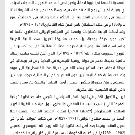
المهدية نفسها ثم النبوة لاحقاً، واخيرا ادعى أنه أحد ظهورات الله جلت قدرته ،
أي بعبارة أخرى أن روح الله قد حلت فيه، وهذا مما دعى علماء الشيعة الاثنا
عشرية في دولة ايران القاجارية الى الحكم بردته وقتله في 9 يوليو/ تموز
عام1850م في عهد السلطان ناصر الدين شاه القاجاري(1848 – 1896م).
وقد أحدثت البابية اضطرابات واسعة في المجتمع الإيراني القاجاري، لأنها لم
تكن مجرد حركة روحية، بل حملت مشروعًا تغييريًا هدد البنية الدينية
والسياسية القائمة. ومن البابية خرجت لاحقًا "البهائية" على يد "حسين علي
النوري المعروف ببهاء الله"(1817 – 1892م)، الذي أعلن نفسه صاحب رسالة
عالمية جديدة. بدعم من دولة روسيا القيصرية في البداية ومن ثم بريطانيا في
مرحلة لاحقة، حيث استقر بهاء الله في مدينة عكا الفلسطينية الى موته
وأصبحت بمثابة كعبة للبهائيين حول العالم. ورغم أن البهائية خرجت عن الدين
الاسلامي، فإن جذورها تعكس استمرار أزمة "النيابة" والبحث عن ممثل للغيب
داخل البيئة الشيعية الاثنا عشرية.
غير أن التحول الأكبر في تاريخ الفكر السياسي الشيعي جاء مع نظرية "ولاية
الفقيه" التي يُنسب تأسيسها الفقهي والنظري لاول مرة منذ الغيبة الكبرى
للمهدي المنتظرعام (329هـ/ 940م) لفكرة "الولاية العامة" للفقيه الملا
"أحمد بن محمد مهدي النراقي"(1771 -1829م) في كتابه "عوائد الأيام" في
أصول الفقه. وفيما بعد أصل لها نظريا آية الله روح الله الموسوي الخميني
(1902 – 1989م) في كتابه الحكومة الاسلامية التي كان يلقيها كمحاضرات