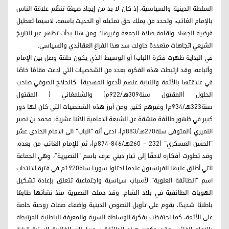
السلطة الدينية والسياسية، إذ كان لا بد من إيجاد صيغة تنظّم علاقة الناس
بالإمام الغائب، وتحدد من يملك حق تمثيله أو الحديث باسمه، لاسيما تعطيل
فرضية الجهاد واقامة صلاة الجمعة وغيرها؛ ومن هنا بدأت تظهر عبر التاريخ
الشيعي اتجاهات متعددة حاولت سد هذا الفراغ العقائدي والسياسي.
في البداية ظهرت فكرة (الباب) أو الوسيط الذي يكون حلقة وصل بين الإمام
وأتباعه، وقد ارتبطت هذه الفكرة بعدد من الشخصيات التي ادعت مقامًا خاصًا
في علاقتها بالأئمة والنيابة عنهم (أدعوا المهدية) كالحلاج الصوفي صاحب
الحلول (المقتول سنة309هـ/922م) والشلمغاني ( المقتول
سنة323هـ/934م) وغيرهم كثير. ومن أبرز هذه الشخصيات التي كان لها دور
كبير في ظهور طائفة منشقة عن الشيعة الامامية الاثنا عشرية: محمد بن نصير
النميري (المتوفى سنة270هـ/883م)، ادعى أنه "الباب" الى الامام الحادي عشر
"الحسن العسكري" (232 – 260هـ/846-874م)، ثم للإمام الغائب من بعده.
وقد تطورت أفكاره لاحقًا إلى تيار ديني عرف باسم "النصيرية"، وهي الجماعة
التي أطلق عليها الفرنسيون عندما احتلوا سوريا سنة1920م في فترة الانتداب
اسم "الطائفة العلوية" لأسباب سياسية واجتماعية تتعلق بإعادة تشكيل
الهويات الطائفية في بلاد الشام. وقد حملت النصيرية منذ نشأتها طابعًا
باطنيًا شديدًا، يقوم على تأويل النصوص الدينية وإضفاء صفات روحية خاصة
على الأئمة، كما احتفظت بفكرة الوساطة السرية والمعرفة الباطنية المرتبطة