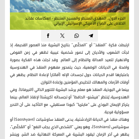
الجزء الاول.. المهدي المنتظر والمسيح المنتظر - انعكاسات عقائد
الخلاص على الصراع الأمريكي الإسرائيلي الإيراني
ارتبطت فكرة “المنقذ” أو “المخلّص” بتاريخ البشرية منذ العصور القديمة، إذ
لجأت الشعوب والأديان إلى تصور شخصية غيبية تظهر في زمن الفوضى
والانهيار لتعيد العدالة والنظام إلى العالم. وقد تجلت هذه الفكرة بصورة
واضحة في الديانات الوضعية، حيث يتمحور مفهوم المنقذ في الهندوسية
باعتبارها اقدم الديانات حول تجسدات الإله (أفاتار) لإعادة النظام. يظهر في
أوقات الأزمات والمهالك لتخليص المؤمنين وإعادة التوازن.
بينما في البوذية، المنقذ هو معلم يرشد البشرية للتنوير الذاتي (النيرفانا). وفي
الهندوسية، يُنتظر "فيشنو- الحافظ" أو تجسداته (كريشنا) لإنقاذ العالم، بينما
يتركز الإيمان البوذي على "مايتريا" كبوذا مستقبلي، مع التأكيد على أن التحرر
مسؤولية فردية.
وهناك منقذ في الديانة الزرادشتية، يدعى المنقذ ساوشيانت (Saoshyant) أو
سوشيانس (Soshians)، وهو يعني "الشخص الذي يجلب النفع" أو "المُخلّص"،
يظهر في آخر الزمان ليقود البشرية في المعركة النهائية ضد الشر، وينشر