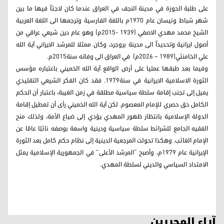
على طلبة الحوزة في مدينة النجف في العراق عندما كان لاجئاً فيها ما بين
شهر شباط ونيسان عام 1970م باللغة الفارسية وترجمها الى اللغة العربية
الشيخ محمد مهدي الاصفي (1939 -2015م) وهو عام دين شيعي عراقي من
أصول ايرانية وتحديداً الى مدينة بروجرد، وكان ممثلا للمرشد الايراني آية الله
علي الخامنئي(1989 – 2026م) في العراق الى وفاته سنة2015م.
وفيما بعد طبقها عمليا على أرض الواقع آية الله الخميني باعتباره مؤسس
الثورة الاسلامية الايرانية في سنة1979. فقد كان الفكر الشيعي التقليدي
يميل إلى تجنب إقامة سلطة سياسية مطلقة في زمن الغيبة، باعتبار أن الحكم
الكامل حق حصري للإمام المعصوم. لكن آية الله الخميني رأى أن تعطيل إقامة
الدولة الإسلامية بانتظار ظهور المهدي يؤدي إلى ضياع الأمة، ولذلك منح
الفقيه الجامع للشرائط سلطة سياسية ودينية واسعة بوصفه نائبًا عامًا عن
الإمام الغائب. وهكذا تحولت المرجعية الدينية إلى نظام حكم كامل بعد الثورة
الإيرانية عام 1979م، وأصبح “المرشد الأعلى” في الجمهورية الإسلامية يمثل
الامتداد السياسي والديني لسلطة المهدي.
آراء المحررين