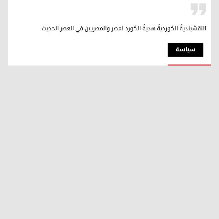
النقشبنديةُ الكورديةُ هديةُ الكورد لمصر والمصريين في العصر الحديث
سیاسة