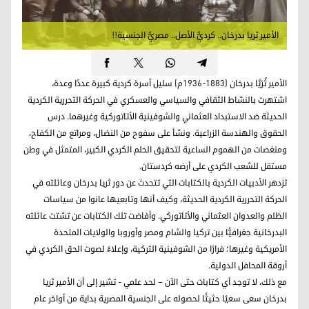
الأمير ثريا بدرخان.. كرديُّ الأصل.. مصريُّ الجنسية!!
الأمير ثُرَيَّا بدرخان (1883-1936م) سليل أسرة كردية كبيرة عددًا وعدة،
اشتهرت بالنشاط الثقافي والسياسي والعسكري في الحركة التحررية الكردية
الحديثة ضد الاستبداد العثماني والشوفينية الأتاتوركية وغيرهما. درس
الحقوق والهندسة الزراعية. ونشأ على سفوح من النضال، ومراتع من الكفاح،
ومنغصات من الهموم الساعية لتحقيق الحلم الكردي الكبير، المتمثل في وطن
مستقل للشعب الكردي على أرضه كردستان.
تزدهر الأدبيات الكردية بالكتابات التي تتحدث عن دور ثريا بدرخان وعائلته في
الحركة التحررية الكردية الحديثة، وكيف أنها وتابعيها عانوا من سياسات
الظلم والعدوان العثماني والأتاتوركي. وأفاضت تلك الكتابات عن تشتت عائلته
البدرخانية جغرافيًّا بين تركيا والشام ومصر وأوروبا والولايات المتحدة
الأمريكية وغيرها؛ فرارًا من الشوفينية التركية، وإعلاءً لصوت الحق الكردي في
أروقة المحافل الدولية.
مع ذلك، لا توجد أي كتابات حتى الآن – لحد علمي - تشير إلى أن الأمير ثريا
بدرخان سعى سعيًا حثيثًا لحصوله على الجنسية المصرية بداية من أواخر عام