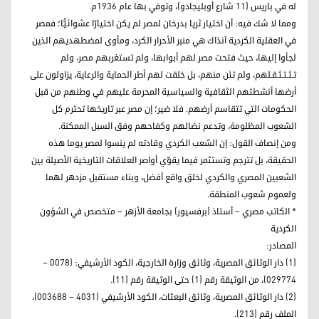
له في باريس (11 شارع أوبليجادو)، وتوفي بها عام 1936م.
ومما لا شك فيه: أن اختيار ثريا بدرخان لمصر لم يكن اختيارًا عشوائيًّا؛ فمصر
في العقلية الكردية آنذاك هي منبر الأحرار الكرد، ومأوى لمضطهديهم الذين
لجأوا إليها، حيث فتحت مصر لهم أبوابها، ولم تستغربهم مصر، ولم
تـثـتـثـقـلهم، ولم تئن منهم، بل خلقت لهم أطر الحماية والرعاية، يزاولون على
أرضها أنشطتهم الثقافية والسياسية المحرمة عليهم في وطنهم من قبل
الحكومات التي تتقاسم أرضهم. فلا ضير؛ إن مصر عبر تاريخها تحترم كل
الشعوب المظلومة، وتدعم نضالهم وكفاحهم وفق السبل الممكنة.
ومن إنصاف القول: إن الشعب الكردي وقادته لم ينسوا لمصر يوما هذه
الحقيقة، بل تترجم وتستثمر فيما يقوّي أواصر العلاقات التاريخية الأصيلة بين
الشعبين المصري والكردي لخلق واقع أفضل، وبناء مستقبل مزدهر لهما
ولعموم شعوب المنطقة.
* الكاتب مصري – أستاذ (برفسيور) بجامعة الأزهر – متخصص في الشؤون
الكردية
المصادر:
(1) دار الوثائق المصرية، وثائق وزارة الخارجية، الكود الأرشيفي: (0078 –
029774)، من الوثيقة رقم (1) حتى الوثيقة رقم (11).
(2) دار الوثائق المصرية، وثائق البعثات، الكود الأرشيفي (4031 – 003688)،
الملف رقم (213).