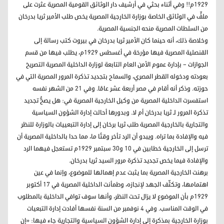
1929م!! وفي أثناء بحثي في أرشيف دار الوثائق القومية المصرية عثرت على
ملفٍّ في الوثائق الخاصة بوزارة الخارجية المصرية يخص طلب الأمير ثريا بدرخان
من السلطات المصرية منحه الجنسية المصرية.
وخلاصة ذلك، أنه حينما كان الأمير ثريا بدرخان في بيروت كتب رسالة إلى
القنصلية المصرية فيها مؤرخة في أغسطس 1929م، يطلب فيها من قسم
الجوازات – بإدارة عموم الأمن العام التابعة لوزارة الداخلية المصرية التصريحَ
بعودته ودخوله القطر المصري، والسماح بتجديد تذكرة المرور المصرية التي في
حوزته. وذكر أنه أقام في مصر أربعة عشر عامًا. وفي 21 من الشهر نفسه
استفسرت الداخلية المصرية من وكيل الخارجية المصرية في: هل يصحُّ تجديد
تذكرة المرور لـ ثريا بدرخان أم لا. وبدورها أحالت إدارة الشؤون السياسية
والتجارية بالخارجية المصرية طلب ثريا برخان إلى إدارة التبعييات بالوزارة للنظر
فيه والإفادة بما تراه. ويبدو أن الرد تأخر وقتًا ما، مما حدا بالداخلية المصرية أن
ترسل إلى الخارجية خطابين في 10 و30 سبتمبر 1929م تستعجل فيهما الرد
والإفادة فيما يخص تجديد تذكرة مرور السيد ثريا بدرخان.
برهنت الخارجية المصرية بما يثبت عدم إهمالها للموضوع، وإنما في عين
اهتمامها، وتكثّف الجهد لإنجازه، وطمأنت الداخلية المصرية في 17 أكتوبر
1929م بأن الموضوع لا يزال تحت النظر، وأنها سوف توافي الداخلية بالمطلوب
في الوقت المناسب. وفي 4 نوفمبر من السنة نفسها أفادت إدارة التبعيات
بوزارة الخارجية بمذكرة إلى إدارة الشؤون السياسية والتجارية جاء فيها: «إن