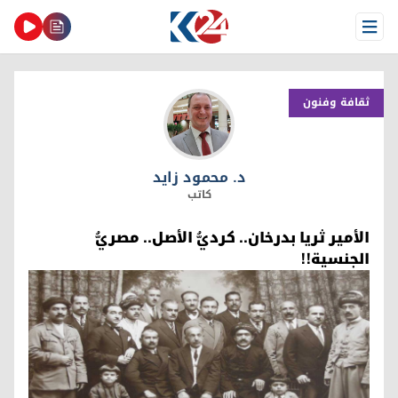
Open Menu
ثقافة وفنون
د. محمود زايد
د. محمود زايد
كاتب
الأمير ثريا بدرخان.. كرديُّ الأصل.. مصريُّ
الجنسية!!