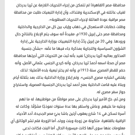
محافظة مصر (القاهرة) لم تتمكن من إجراء التحريات اللازمة عن ثريا بدرخان
لغياب عائلته في الإسكندرية وقتذاك، وأن إدارة التبعيات طلبت من محافظة
مصر مراقبة عودة العائلة لإجراء التحريات المطلوبة».
وظلت خطابات الاستعجال في ذهاب وإياب بين كل من الخارجية والداخلية
ومحافظة مصر حتى إبريل 1930م، مفيدةً أنه سوف يتم الإبلاغ بالنتائج حال
ورودها. وفي 20 من إبريل ردّتْ إدارة التبعييات بوزارة الخارجية على إدارة
الشؤون السياسية والتجارية بمذكرة جاء فيها ما نصّه: «بشأن جنسية
المذكور بعاليه (ثريا بدرخان) نفيد بأنه ثبت من التحريات التي أجرتها محافظة
مصر أن صحةَ اسمه أحمدُ ثريا بدرخان، وأنه كردي الجنس، عثماني الأصل، وأنه
حضر للقطر المصري سنة 1913م، وأنه لم يختر تبعية بلده الأصلية؛ لذلك
يقتضي اعتباره مصري الجنس». وتم إبلاغ وزارة الداخلية بذلك بعد بثلاثة أيام.
وبناءً عليه قامت الداخلية بمنح أحمد ثريا بدرخان الجنسية المصرية، واستخراج
جواز سفر مصري له.
ومن ثم، حلّ الأمير ثريا بدرخان على مصر مواطنًا من مواطنيها، له ما لهم
وعليه ما عليهم. وعاش واستقر بها عدة سنوات نموذجًا مشرّفًا. وكانت له
أسرة تسكن في 14 شارع يعقوب أرتين باشا بحيّ مصر الجديدة، أحد الأحياء
الراقية بالقاهرة. متكونة من زوجة وبنت وولد، أما الزوجة فلم تشر الوثائق أي
معلومات عنها سوى أنها كانت ميسورة الحال. أما البنت فكانت تدعى