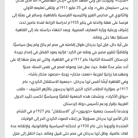
«قُدرت»، وتزوجت من ولي العهد الأردني «ركان الهاشمي»، أما الابن فكان
يدعى «سليمان حقي»، ولد في 25 مايو 1911م، وتلقى تعليمه الأولي
والثانوي في مدارس الفرير والليسيه الفرنسية بالقاهرة، وسافر في بعثة إلى
فرنسا على نفقة والدته في يناير 1935م لدراسة الزراعة لمدة عامين تحت
إشراف ورعاية وزارة المعارف المصرية. وبعد انتهاء دراسته عاد إلى القاهرة
مستقرًا بها حتى وفاته.
على أية حال، فإن ثريا بدرخان طوال إقامته في مصر لم يكلّ ولم يملّ سياسيًّا
وثقافيًّا لتقرير مصير بني وطنه من الكرد؛ فإليه يعود الفضل في إصدار جريدة
كردستان (النسخة الثانية) عام 1917م في القاهرة، والتي لم يعثر منها إلا على
أحد عشر عددًا فقط. حيث عمل منذ وصوله لمصر في نفس السنة، مديرًا
ومهندسًا زراعيًا لمزرعة «نعمت مختار» زوجة «محمود مختار باشا».
وفي القاهرة أيضًا أسّس ثريا بدرخان: «جمعية الاستقلال الكردي» عام
1917م، بمؤازرة الطلاب الكرد الذين كانوا يدرسون بالأزهر الشريف – طلاب
«رواق الأكراد». ونشطت هذه الجمعية ثقافيًّا وسياسيًّا لكسب تأييد الدول
الغربية بإقرار ودعم تأسيس دولة كردستان.
وعندما تأسست جمعية «خوبيون» أي "الاستقلال" عام 1927م في الشام،
كان الأمير ثريا بدرخان مسؤولاً عن إعلاء الصوت الكردي الحر إلى الولايات
المتحدة وأوروبا حتى عام 1930م، لحنكته السياسية والقانونية، ولإتقانه عدة
لغات عالمية. وظل ثريا بدرخان في مصر حتى قبيل وفاته، حيث انتقل إلى منزل