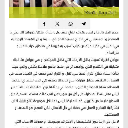
ازمات و رجال للازمات؟
حصر الحل بالرجال ليس بهدف ايقاع حيف على المرأة، فلهن دورهن التاريخي و
المعاصر و المستقبلي في انجاح مسيرة المجتمع، سيما و ان الهينمة الرجولية
في القرار هي عذر للمرأة عن خراب تسبب به غيرها في مناطق خراب القرار و
سياسته.
عوامل كثيرة تسببت بخلق الازمات التي تخنق المجتمع، و هي عوامل متاقبلة
متباينة في التقدم الذي يواجهه تراجع، منها ماهو ملاحظ بشكل واضح، حيث
بدأت اسماء صناع القرار السياسي، تقل، و القرار اصبح صعب في الايجاد صعب في
القبول و الطاعة، مقابل قرارات اسرع تولدها جماعة هي اقرب للمصالح الخاصة
المغطاة منها للمصالح الكبرى العامة التي يمثلها نوع القادة الاخذ بالتناقص.
ليس معنى هذا انه اطراء على كل من هو يحمل لقب قائد، فهذه التسمية حرى
السطو عليها من كثيرين. كما انه ايضا ليس ذما لكل مجموعة تنتج قرارا، اذ ان
تشاركية الفكر و العمل هي صفة في كل الاعمال، لكن المهم هو الهدف و
المستفيد.
لا حل لاي ازمة دون تشخيصها و الاعتراف بوجودها، و معرفة الاسباب التي