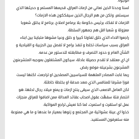
الوجوه.
لسنا وحدنا الذين نعاني من ازمات العراق، قديمها المستمر و حديثها الذي
سيستمر، ولكن من هم الرجال الذين سيفككون هذه الازمات؟
الازمات لا تفكك برئيس حكومة بلا برمامج اصلاح، برنامج لا يخلق شعوبا
معزولة و شعبا اقل هم جمهور السلطة.
راجعوا الاداء الذي خلق تفاوتا كبيرا و خلق وعيا مشوها متباينا بين ابناء
العراق بسبب سياسات تخلط و تنفذ برامج لا تفصل بين الحزبية و القيادية و
الشأن العام و حدود التصرف و مطابقته للدستور من عدمه.
ان اي معتقد لا تقدم حصيلة عادلة، سيكون المشتغلون بموجبه المتشرعنون
المشرعون بشرعيته موضع رفض.
ربما غابت المصادر الملهمة للسياسيين المصلحين او تراجعت، لكنها ليست
فوزا مشرفا للمنافس الذي صعد صدفة او بخلطة خاطئة.
لكن العامل الاصعب الذي سيقى ينتج ازمات و يمنع ميلاد رجال لحلها، هو
انتصار فئة سفهّت عقول اصحاب عقائد العدالة ممن اضافوا للعراق منجزات
عمل لو استقرت و استمرت، لما كنا نعيش تراجع المواكبة.
خذوا اي عينة عشوائية من المجتمع و زنوها بمعيار ما عندها و ما هي ممنوعة
منه ستعرفون المستفيد.