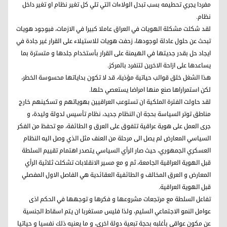
مفردا يجري تحطيمه بسب تبدل الولاءات التي تلي كل تغير نظام او تغير داخل
نظام.
لقد شكلت مشكلة الهويات في العراق عاملا كبيرا في الازمات، فبوجود هويات
تبحث عن حلول عادلة لوجودها، زحفت هويات للاستيلاء على القرار غير جادة في
ايجاد حل بقدر جديتها في الهيمنة على القرار بأستخدام جلدها و متسترة بما
يساعدها على ازاحة الاخرين لتنفرد بالمركز.
هذا الشغل خلق قوالب حياتية مؤذية، قد لا تكون بداياتها محسوسة الخطر،
لكن استمراراها صنع منها امراضا يستعصي حلها.
لقد حاولت الفترة الملكية ان تستوعب العراقيين بهوياتهم و تسكينهم خارج
مناطق توتر السياسة بحجة ان النظام جديد، نظام تأسيس لدولة وليدة، و
جرى العمل على هوية عراقية تتفوق على العرق و الطائفة، مع تحفظ من الفكر
السياسي المعارض لم يصل الى مرحلة من العنف مثل الذي وصل اليه النظام
العسكري الجمهوري، حيث صار الرأي السياسي يتصدر اهتمام تقييم السلطة
قبل الهوية العراقية الجامعة، ثم و مع مسير الانقلابات تشكلت ثلاثية الرأي
المعارض و العرق المخالف و الطائفية العقائدية هي الفاصل الاول المفصلي
قبل الهوية العراقية.
تفاعل السلطة مع مرتجعات مشروعها و فكرها و توجهها في الحكم اذى
عوامل النمو الاجتماعي السليم، ولذا فليس مستغربا ان يتم اسقاط الجنسية
عن مكون عواقي بأغلبه بحجة تبعية دولة اخرى، و ما يعنيه ذلك نفسيا و حياتيا