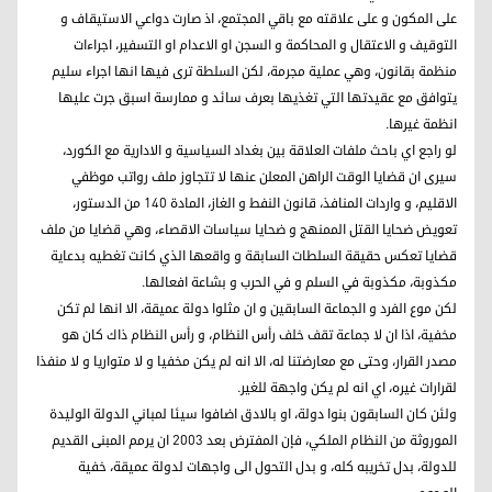
على المكون و على علاقته مع باقي المجتمع، اذ صارت دواعي الاستيقاف و
التوقيف و الاعتقال و المحاكمة و السجن او الاعدام او التسفير، اجراءات
منظمة بقانون، وهي عملية مجرمة، لكن السلطة ترى فيها انها اجراء سليم
يتوافق مع عقيدتها التي تغذيها بعرف سائد و ممارسة اسبق جرت عليها
انظمة غيرها.
لو راجع اي باحث ملفات العلاقة بين بغداد السياسية و الادارية مع الكورد،
سيرى ان قضايا الوقت الراهن المعلن عنها لا تتجاوز ملف رواتب موظفي
الاقليم، و واردات المنافذ، قانون النفط و الغاز، المادة ١٤٠ من الدستور،
تعويض ضحايا القتل الممنهج و ضحايا سياسات الاقصاء، وهي قضايا من ملف
قضايا تعكس حقيقة السلطات السابقة و واقعها الذي كانت تغطيه بدعاية
مكذوبة، مكذوبة في السلم و في الحرب و بشاعة افعالها.
لكن موع الفرد و الجماعة السابقين و ان مثلوا دولة عميقة، الا انها لم تكن
مخفية، اذا ان لا جماعة تقف خلف رأس النظام، و رأس النظام ذاك كان هو
مصدر القرار، وحتى مع معارضتنا له، الا انه لم يكن مخفيا و لا متواريا و لا منفذا
لقرارات غيره، اي انه لم يكن واجهة للغير.
ولئن كان السابقون بنوا دولة، او بالادق اضافوا سيئا لمباني الدولة الوليدة
الموروثة من النظام الملكي، فإن المفترض بعد ٢٠٠٣ ان يرمم المبنى القديم
للدولة، بدل تخريبه كله، و بدل التحول الى واجهات لدولة عميقة، خفية