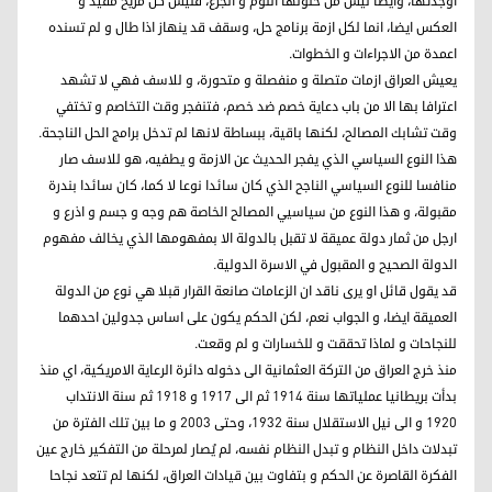
اوجدتها، وايضا ليس من حلولها اللوم و الجزع، فليس كل مريح مفيد و
العكس ايضا، انما لكل ازمة برنامج حل، وسقف قد ينهاز اذا طال و لم تسنده
اعمدة من الاجراءات و الخطوات.
يعيش العراق ازمات متصلة و منفصلة و متحورة، و للاسف فهي لا تشهد
اعترافا بها الا من باب دعاية خصم ضد خصم، فتنفجر وقت التخاصم و تختفي
وقت تشابك المصالح، لكنها باقية، ببساطة لانها لم تدخل برامج الحل الناجحة.
هذا النوع السياسي الذي يفجر الحديث عن الازمة و يطفيه، هو للاسف صار
منافسا للنوع السياسي الناجح الذي كان سائدا نوعا لا كما، كان سائدا بندرة
مقبولة، و هذا النوع من سياسيي المصالح الخاصة هم وجه و جسم و اذرع و
ارجل من ثمار دولة عميقة لا تقبل بالدولة الا بمفهومها الذي يخالف مفهوم
الدولة الصحيح و المقبول في الاسرة الدولية.
قد يقول قائل او يرى ناقد ان الزعامات صانعة القرار قبلا هي نوع من الدولة
العميقة ايضا، و الجواب نعم، لكن الحكم يكون على اساس جدولين احدهما
للنجاحات و لماذا تحققت و للخسارات و لم وقعت.
منذ خرج العراق من التركة العثمانية الى دخوله دائرة الرعاية الامريكية، اي منذ
بدأت بريطانيا عملياتها سنة ١٩١٤ ثم الى ١٩١٧ و ١٩١٨ ثم سنة الانتداب
١٩٢٠ و الى نيل الاستقلال سنة ١٩٣٢، وحتى ٢٠٠٣ و ما بين تلك الفترة من
تبدلات داخل النظام و تبدل النظام نفسه، لم يُصار لمرحلة من التفكير خارج عين
الفكرة القاصرة عن الحكم و بتفاوت بين قيادات العراق، لكنها لم تتعد نجاحا