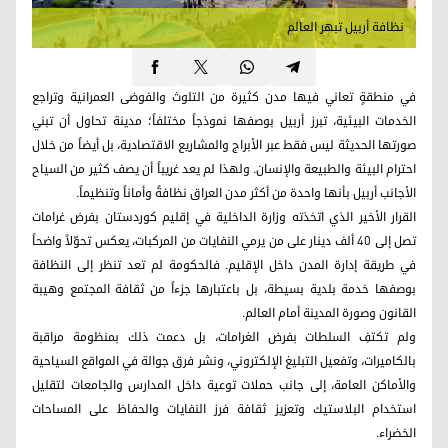
نظافة أربيل تبهر العالم
في منطقةٍ تعاني فيها مدن كثيرة من التلوث والفوضى العمرانية وتراجع
الخدمات البيئية، تبرز أربيل بوصفها نموذجاً مختلفاً؛ مدينة تحاول أن تبني
صورتها الحديثة ليس فقط عبر الأبراج والمشاريع الاقتصادية، بل أيضاً من خلال
احترام البيئة والطبيعة والإنسان. ولهذا لم يعد غريباً أن يصف كثير من السياح
الأجانب أربيل بأنها واحدة من أكثر مدن العراق نظافةً وأماناً وتنظيماً.
القرار الأخير الذي اتخذته وزارة الداخلية في إقليم كوردستان بفرض غرامات
تصل إلى 40 ألف دينار على من يرمي النفايات من المركبات، يعكس تحوّلاً واضحاً
في طريقة إدارة المدن داخل الإقليم. فالحكومة لم تعد تنظر إلى النظافة
بوصفها خدمة بلدية بسيطة، بل باعتبارها جزءاً من ثقافة المجتمع وهيبة
القانون وصورة المدينة أمام العالم.
ولم تكتفِ السلطات بفرض الغرامات، بل دعمت ذلك بمنظومة مراقبة
بالكاميرات، وتفعيل التبليغ الإلكتروني، ونشر فرق جوالة في المواقع السياحية
والأماكن العامة، إلى جانب حملات توعية داخل المدارس والجامعات لتقليل
استخدام البلاستيك وتعزيز ثقافة فرز النفايات والحفاظ على المساحات
الخضراء.