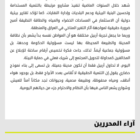
شهد خلال السنوات الماضية تنفيذ مشاريع مرتبطة بالتنمية المستدامة
وتحسين البنية البيئية ودعم البلديات وإدارة النفايات. كما تؤكد تقارير بيئية
دولية أن الاستثمار في المساحات الخضراء والمياه والطاقة النظيفة أصبح
ضرورة حقيقية لمواجهة آثار التغير المناخي في العراق والمنطقة.
وربما ما يجعل تجربة أربيل مختلفة هو أن المواطن نفسه بدأ يشعر بأن نظافة
المدينة والطبيعة المحيطة بها ليست مسؤولية الحكومة وحدها، بل
مسؤولية جماعية أيضاً. لذلك، جاءت فكرة تخصيص أرقام ساخنة للإبلاغ عن
المخالفين كمحاولة لتحويل المجتمع إلى شريك فعلي في حماية البيئة.
اليوم، لا تحاول أربيل فقط أن تكون مدينة جميلة، بل تسعى إلى بناء نموذج
حضاري يقول إن التنمية الحقيقية لا تُقاس بعدد الأبراج فقط، بل بوجود هواء
أنظف، ومياه محفوظة، وطبيعة محمية، وحيوانات تجد مكاناً آمناً للعيش،
وشوارع يشعر الناس فيها بأن النظام والاحترام جزء من حياتهم اليومية.
آراء المحررين