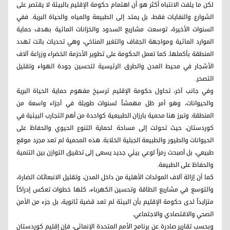
لكن ما يلفت الانتباه أكثر هو أن اهتمام حكومة الإقليم بالبيئة لا يقتصر على
الشوارع والنفايات فقط، بل يمتد إلى الطبيعة والمياه والحياة البرية. ففي
السنوات الأخيرة، توسعت مشاريع السدود والخزانات المائية بهدف حماية
الموارد المائية ومواجهة الجفاف والتغير المناخي، وهي تحديات باتت تهدد
المنطقة بأكملها. كما تعمل الحكومة على تطوير الأحزمة الخضراء وزراعة آلاف
الأشجار في محيط المدن والطرق الرئيسية لتحسين جودة الهواء وتقليل
التصحر.
وفي جانب آخر، تحاول حكومة الإقليم ترسيخ مفهوم حماية الحياة البرية
والحيوانات، وهو أمر ظل مهمشاً لسنوات طويلة في أجزاء واسعة من
المنطقة. وتبرز هنا محمية بارزان الطبيعية كواحدة من أهم التجارب البيئية في
كوردستان، حيث تحولت إلى مساحة لحماية التنوع الحيوي والحفاظ على
الحيوانات والطيور والطبيعة الجبلية الخلابة. هذه المحمية لم تعد مجرد موقع
طبيعي، بل أصبحت رمزاً لوعي بيئي جديد يسعى إلى تحقيق التوازن بين التنمية
والحفاظ على الطبيعة.
كما أن إزالة آلاف المولدات الأهلية من داخل المدن، وتقليل الانبعاثات الضارة،
والتوسع في مشاريع الطاقة وتحسين الكهرباء، كلها خطوات تعكس إدراكاً
متزايداً لدى حكومة الإقليم بأن البيئة لم تعد قضية ثانوية، بل جزء من الأمن
الصحي والاقتصادي والاجتماعي.
وبحسب تقارير صادرة عن برنامج الأمم المتحدة الإنمائي، فإن إقليم كوردستان