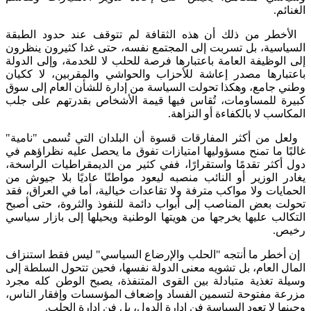
الغنائم.
الأخطر من ذلك أن هذه الثقافة لم تتوقف عند حدود الطبقة
السياسية، بل تسربت إلى المجتمع نفسه، حتى غدا كثيرون ينظرون
إلى الوظيفة العامة باعتبارها فرصة للحلب لا للخدمة، وإلى الدولة
باعتبارها مصدر إعاشة للأحزاب والحواشي والمقربين، لا ككيان
وطني جامع، وهكذا تحولت السياسة من إدارة للشأن العام إلى سوق
كبيرة للمساومات، تُقاس فيها قيمة الأشخاص بقدرتهم على جلب
المكاسب لا بالكفاءة أو النزاهة.
ولعل من أكثر المفارقات قسوة أن البلدان التي تُسمى "نامية"
غالبًا ما تمنح مسؤوليها امتيازات تفوق ما يحصل عليه نظراؤهم في
دول أكثر تقدمًا واستقرارًا، ففي كثير من الديمقراطيات الراسخة،
يغادر الوزير أو النائب منصبه ليعود مواطنًا عاديًا بلا جيوش من
الحمايات ولا مواكب مترفة ولا تقاعدات خيالية، أما في العراق، فقد
تحولت بعض المناصب إلى أبواب دائمة للنفوذ والثروة، حتى أصبح
التكالب عليها يخرجها من هويتها الوطنية ويحيلها إلى بازار سياسي
رخيص.
إن أخطر ما أنتجه "الحلب والإرضاع السياسي" ليس فقط استنزاف
المال العام، بل تشويه معنى الدولة نفسها، فحين تتحول السلطة إلى
وسيلة تغذية متبادلة بين القوى المتنفذة، يصبح الوطن كله مجرد
مزرعة مفتوحة لتسمين الفساد وإضعاف المؤسسات وإفقار الناس،
وحينها لا تعود السياسة فن إدارة الدول، بل فن إدارة الحلب.