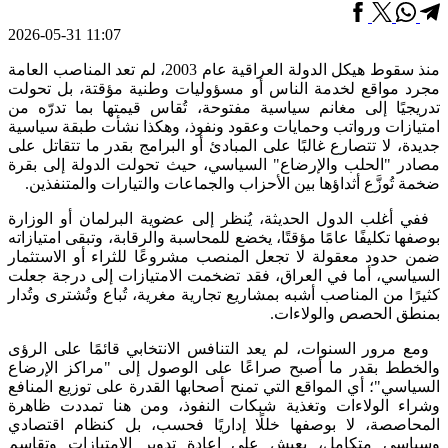
2026-05-31 11:07
منذ سقوط هيكل الدولة العراقية عام 2003، لم تعد المناصب العامة
مجرد مواقع لخدمة الناس أو مسؤوليات وطنية مؤقتة، بل تحولت
تدريجيًا إلى مغانم سياسية مفتوحة، تُقاس قيمتها بما تدرّه من
امتيازات ورواتب وحمايات وعقود ونفوذ، وهكذا نشأت طبقة سياسية
جديدة، لا تتصارع غالبًا على المبادئ أو البرامج بقدر ما تتقاتل على
مصادر "الحلب والإرضاع" السياسي، حيث تحولت الدولة إلى بقرة
ضخمة تُوزَّع أثداؤها بين الأحزاب والجماعات والتيارات والمتنفذين.
ففي أغلب الدول الحديثة، يُنظر إلى عضوية البرلمان أو الوزارة
بوصفها تكليفًا عامًا مؤقتًا، يخضع للمحاسبة والرقابة، وتبقى امتيازاته
ضمن حدود معقولة لا تجعل المنصب مشروعًا للثراء أو الاستثمار
السياسي، أما في العراق، فقد تضخمت الامتيازات إلى درجة جعلت
كثيرًا من المناصب أشبه بمشاريع تجارية مغرية، تُباع وتُشترى وتُدار
بمنطق الحصص والولاءات.
ومع مرور السنوات، لم يعد التنافس الانتخابي قائمًا على الرؤى
والخطط بقدر ما أصبح صراعًا على الوصول إلى "مراكز الإرضاع
السياسي"؛ أي المواقع التي تمنح أصحابها القدرة على توزيع المنافع
وشراء الولاءات وتغذية شبكات النفوذ، ومن هنا تمددت ظاهرة
المحاصصة، لا بوصفها خللًا إداريًا فحسب، بل كنظام اقتصادي
وسياسي متكامل، يعيش على إعادة تدوير الامتيازات وتقاسم