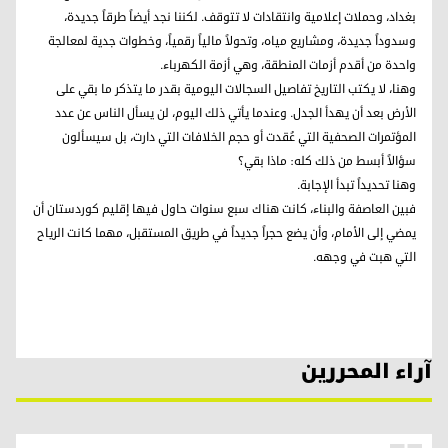
بغداد، وحملات إعلامية وانتقادات لا تتوقف. لكننا نجد أيضاً طرقاً جديدة،
وسدوداً جديدة، ومشاريع مياه، وتحولاً مالياً رقمياً، وخطوات جدية لمعالجة
واحدة من أقدم أزمات المنطقة، وهي أزمة الكهرباء.
وهنا، لا يكتب التاريخ تفاصيل السجالات اليومية بقدر ما يتذكر ما بقي على
الأرض بعد أن يهدأ الجدل. وعندما يأتي ذلك اليوم، لن يسأل الناس عن عدد
المؤتمرات الصحفية التي عُقدت أو حجم الخلافات التي دارت، بل سيسألون
سؤالاً أبسط من ذلك كله: ماذا بقي؟
وهنا تحديداً تبدأ الإجابة.
فبين العاصفة والبناء، كانت هناك سبع سنوات حاول فيها إقليم كوردستان أن
يمضي إلى الأمام، وأن يضع حجراً جديداً في طريق المستقبل، مهما كانت الرياح
التي هبت في وجهه.
آراء المحررين