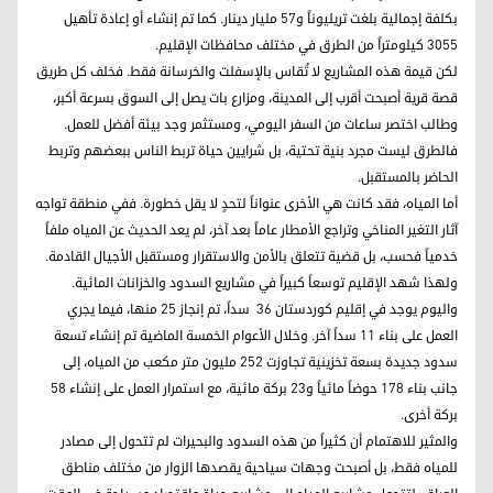
بكلفة إجمالية بلغت تريليوناً و57 مليار دينار. كما تم إنشاء أو إعادة تأهيل
3055 كيلومتراً من الطرق في مختلف محافظات الإقليم.
لكن قيمة هذه المشاريع لا تُقاس بالإسفلت والخرسانة فقط. فخلف كل طريق
قصة قرية أصبحت أقرب إلى المدينة، ومزارع بات يصل إلى السوق بسرعة أكبر،
وطالب اختصر ساعات من السفر اليومي، ومستثمر وجد بيئة أفضل للعمل.
فالطرق ليست مجرد بنية تحتية، بل شرايين حياة تربط الناس ببعضهم وتربط
الحاضر بالمستقبل.
أما المياه، فقد كانت هي الأخرى عنواناً لتحدٍ لا يقل خطورة. ففي منطقة تواجه
آثار التغير المناخي وتراجع الأمطار عاماً بعد آخر، لم يعد الحديث عن المياه ملفاً
خدمياً فحسب، بل قضية تتعلق بالأمن والاستقرار ومستقبل الأجيال القادمة.
ولهذا شهد الإقليم توسعاً كبيراً في مشاريع السدود والخزانات المائية.
واليوم يوجد في إقليم كوردستان ٣٦ سداً، تم إنجاز 25 منها، فيما يجري
العمل على بناء 11 سداً آخر. وخلال الأعوام الخمسة الماضية تم إنشاء تسعة
سدود جديدة بسعة تخزينية تجاوزت 252 مليون متر مكعب من المياه، إلى
جانب بناء 178 حوضاً مائياً و23 بركة مائية، مع استمرار العمل على إنشاء 58
بركة أخرى.
والمثير للاهتمام أن كثيراً من هذه السدود والبحيرات لم تتحول إلى مصادر
للمياه فقط، بل أصبحت وجهات سياحية يقصدها الزوار من مختلف مناطق