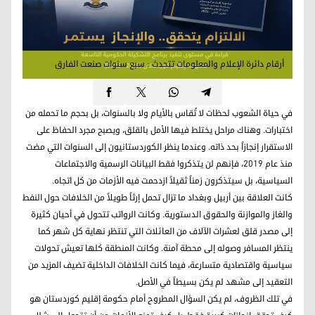
أرقام دائرة الإعلام والمعلومات تتحدث : سبع سنوات صنعت الفارق
في حياة الشعوب لحظات لا تُقاس بالأيام ولا بالسنوات، بل بحجم ما تحمله من
اختبارات. وهناك مراحل يختلط فيها الأمل بالقلق، ويصبح مجرد الحفاظ على
الاستقرار إنجازاً بحد ذاته. وعندما ينظر الكوردستانيون إلى السنوات التي مضت
منذ عام 2019، فإنهم لن يتذكروا فقط البيانات الرسمية والاجتماعات
السياسية، بل سيتذكرون زمناً ثقيلاً ازدحمت فيه الأزمات من كل اتجاه.
كانت العلاقة بين أربيل وبغداد ما تزال تحمل إرثاً طويلاً من الخلافات حول النفط
والغاز والموازنة والحقوق الدستورية. وكانت الرواتب تتحول في أحيان كثيرة
إلى مصدر قلق لعشرات الآلاف من العائلات التي تنتظر نهاية كل شهر كما
ينتظر المسافر وصوله إلى محطة آمنة. وكانت المنطقة كلها تعيش تحولات
سياسية واقتصادية متسارعة، فيما كانت الخلافات الداخلية تضيف المزيد من
التعقيد إلى مشهد لم يكن بسيطاً في الأصل.
في تلك الظروف، لم يكن السؤال المطروح أمام حكومة إقليم كوردستان هو