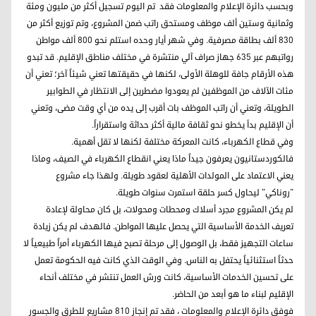
وبحسب دائرة الإعلام والمعلومات فقد تم اليوم تسجيل أكثر من مليون ومئة
وثمانية وستين ألف موظف ومستحق راتب ضمن المشروع، وتم توزيع أكثر من
830 ألف بطاقة مصرفية. وفي شهر أيار وحده استلم نحو 800 ألف مواطن
رواتبهم عبر 635 جهاز صراف آلي منتشرة في مختلف مناطق الإقليم. قد تبدو
هذه الأرقام جافة للوهلة الأولى، لكنها في حقيقتها تعني شيئاً آخر؛ تعني أن
مئات الآلاف من الموظفين لم يعودوا مضطرين إلى الانتظار في الطوابير
الطويلة، وتعني أن راتب الموظف بات أقرب إلى يده من أي وقت مضى، وتعني
أن الإقليم بدأ يخطو نحو ثقافة مالية أكثر حداثة واستقراراً.
وفي قطاع الكهرباء، كانت المعركة مختلفة لكنها لا تقل أهمية.
فالكوردستانيون يعرفون جيداً ماذا يعني انقطاع الكهرباء في الصيف، وماذا
يعني الاعتماد على المولدات الأهلية لعقود طويلة. ولهذا جاء مشروع
"روناكي" ليحاول كسر حلقة استمرت سنوات طويلة.
لم يكن المشروع مجرد أسلاك ومحطات ومحولات، بل كان محاولة لإعادة
تعريف الخدمة الأساسية التي يحصل عليها المواطن. فالهدف لم يكن زيادة
ساعات التجهيز فقط، بل الوصول إلى مرحلة تصبح فيها الكهرباء أمراً طبيعياً لا
حدثاً استثنائياً يحتفل به الناس. وفي الوقت الذي كانت فيه الحكومة تعمل
على تحسين الخدمات الأساسية، كانت ورش العمل تنتشر في مختلف أنحاء
الإقليم لبناء ما هو أبعد من الحاضر.
فوفق دائرة الإعلام والمعلومات ، فقد تم إنجاز 810 مشاريع للطرق والجسور