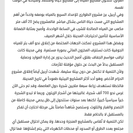
العراق، لتتحول مشاريع المياه إلى مشاريع حياة واقتصاد وسياحة في الوقت
نفسه.
وفي أربيل، برز مشروع الطوارئ للإمداد السريع بالمياه بوصفه واحداً من أهم
المشاريع التي مست حياة الناس بشكل مباشر. فالمشروع يضخ 20 ألف متر
مكعب من المياه الصالحة للشرب في الساعة الواحدة، وأصبح بمثابة الضمانة
الأساسية لتأمين احتياجات المدينة خلال أشهر الصيف.
وبفضل هذا المشروع، تمكنت الجهات المختصة من إغلاق نحو ألف بئر للمياه
الجوفية كانت تستنزف المخزون المائي بصورة مستمرة. وفي مدينة كانت
تراقب مواسم الجفاف بقلق، أصبح الحديث يدور عن إدارة الموارد وحماية
المستقبل بدلاً من البحث عن حلول مؤقتة للأزمات.
ولأن التنمية لا تكتمل من دون بيئة سليمة، شهدت أربيل أيضاً إطلاق مشروع
الحزام الأخضر، وهو أحد أكثر المشاريع البيئية طموحاً في تاريخ المدينة.
فالخطة تستهدف زراعة سبعة ملايين شجرة حول العاصمة، وقد تم حتى الآن
غرس نحو 700 ألف شجرة، غالبيتها من أشجار الزيتون. وربما لا تبدو الشجرة
خبراً سياسياً كبيراً، لكنها بعد سنوات ستتحول إلى ظل يحمي مدينة كاملة من
التصحر والغبار والتلوث، وستصبح شاهداً صامتاً على مرحلة اختارت أن تفكر
بالمستقبل لا بالحاضر فقط.
لكن التنمية لا تُقاس بالمشاريع المنجزة وحدها، ولا يمكن اختزال مستقبل أي
مجتمع بعدد الطرق أو السدود أو محطات الكهرباء التي يتم إنشاؤها. فما تزال