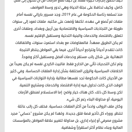
كيف تحقق إنجازات كبيرة فقط، بل كيف تمنع الأزمات من أن تتحول إلى شلل
كامل، وكيف تحافظ على عجلة الحياة وهي تدور وسط العواصف.
منذ تسلمه رئاسة الحكومة في عام 2019، وجد مسرور بارزاني نفسه أمام
ملفات لم تُصنع في عهده، لكنها وُضعت على مكتبه. ملفات تعود إلى سنوات
طويلة من التجاذبات السياسية والاقتصادية بين أربيل وبغداد، وملفات أخرى
تتعلق بالاقتصاد والخدمات والبنية التحتية ومستقبل الإقليم نفسه.
لم يكن الطريق ممهداً. فالمفاوضات مع بغداد استمرت سنوات، والاتفاقات
كانت تتقدم أحياناً وتتراجع أحياناً أخرى، فيما بقي المواطن ينتظر النتيجة
النهائية على شكل راتب مستقر وخدمات أفضل ومستقبل أكثر وضوحاً.
ولم تكن التحديات تأتي من الخارج فقط. فالبيت الكردي نفسه لم يكن بعيداً عن
الخلافات السياسية والرؤى المختلفة بشأن إدارة الملفات الحساسة. وفي كثير
من الأحيان كانت الحكومة تجد نفسها مطالبة بإدارة التوازنات السياسية في
الوقت الذي كانت تحاول فيه إدارة الاقتصاد والخدمات ومشاريع التنمية.
لكن وسط كل ذلك، كان هناك خيار واضح: إما الاستسلام لمنطق الأزمات
اليومية، أو محاولة البناء رغم كل شيء.
وكان ملف الرواتب واحداً من أكثر الملفات حساسية. فخلف كل راتب عائلة
تنتظر، ووراء كل تأخير قصة قلق جديدة. ولهذا لم يكن مشروع "حسابي" مجرد
مشروع مصرفي أو إجراء إداري، بل محاولة لتغيير علاقة المواطن بالمؤسسات
المالية وبناء نظام أكثر استقراراً وشفافية.