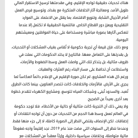
هناك تحديات حقيقية تواجه الإقليم، وفي مقدمتها ترسيخ الاستقرار المالي
طويل الأمد، ومعالجة آثار الخلافات المتكررة مع بغداد، وتوسيع فرص العمل
أمام الأجيال الشابة، وتنويع الاقتصاد بما يقلل من الاعتماد على الموارد
التقليدية ويعزز دور القطاع الخاص. فالتنمية الحقيقية لا تكتمل إلا عندما
تنعكس آثارها بصورة مباشرة ومستدامة على حياة المواطنين ومعيشتهم
اليومية.
ومع ذلك، فإن قيمة أي تجربة حكومية لا تُقاس بغياب المشكلات أو التحديات،
بل بقدرتها على التعامل معها. فالتاريخ لا يخلد الحكومات التي عملت في
ظروف مثالية، بل يتذكر تلك التي واصلت العمل وسط الضغوط والأزمات،
واستطاعت أن تحافظ على مسار البناء رغم العثرات والعقبات.
ورغم كل هذه المشاريع، لم تكن صورة الإقليم في الإعلام دائماً انعكاساً لما
يجري على الأرض. فالأزمات والخلافات كانت تتصدر العناوين، بينما كانت الطرق
تُعبد، والسدود تُبنى، وشبكات المياه تتوسع، ومشاريع الكهرباء تتقدم خطوة
بعد أخرى بعيداً عن الضجيج.
ولا يعني ذلك أن التجربة كانت مثالية أو خالية من الأخطاء. فلا توجد حكومة
في العالم تعمل وسط هذا الحجم من التحديات من دون أن تواجه انتقادات أو
إخفاقات. لكن الإنصاف يقتضي النظر إلى الصورة كاملة، لا إلى جزء منها فقط.
وعندما ننظر إلى السنوات التي مضت منذ عام 2019، نجد إقليماً واجه ضغوطاً
مالية متواصلة، وخلافات سياسية داخلية، وإرثاً معقداً من المشكلات مع