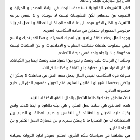
المال بين حيازتين، فردية و عامة.
اغلب التشريعات القانونية تستهدف البحث في براءة المصدر و الحيازة و
التصرف من عدمهم، لكن التشريعات ليست لا موحدة و لا بنفس صرامة
التنفيذ، و الخلل الاكبر مرده الى غلبة المصالح، اذ ان العدالة و العدل لم يزالا
مرفوضي الحضور او مقيدين في ساحة المكاسب المغرية.
وجود المال يصنع علاقة بينه و بين المدرك لاهميته، و هذا الامر تحرك و اتسع
ليبني منظومة علاقات متداخلة السلوك و الاخلاقيات، و لان العلاقات ليست
محكومة و لا بإتجاه واحد فهي عرضة للتصادم.
ومثلما ان النزاعات عليه وقعت و تقع بين الافراد فقد وقعت ايضا بين الكيانات،
ايا كان الافراد من اي حضارة و اي ثقافة و كذلك الكيانات.
تحولت قوة المكاسب لتجعل المال يحمل صفة الحق في تعاملات لا يمكن ان
يرتضي بعضها الشرع او القانون السليم، فتم تحويل مفهوم الحق الى خارج
مضمونه العادل.
ثلاث مناطق اجتماعية دائما الاتصال بالمال: الفقر، الاكتفاء، الثراء.
هذه المناطق هي ساحة عمل الفكر، و هي بيئة ظاهرة و ايضا هدف واضح
ركزت عليه الاديان و العقائد في التفسير و صراع العدالة، و الصراع بين
المتضادات له من الضحايا ما لا يمكن حصره، و من خسارات العمل الكثير و من
النجاح القليل.
في مناطقنا في سياسات حكم الشرق، استقر انموذج ادارة الثروات بسيادة