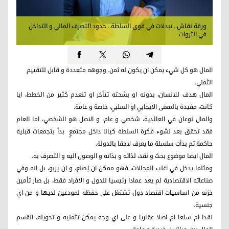
ورقة نقاش.. تبدلات في قوى السلطة.. حدود التصرف المالي و التداخل
في الثروات
المال هو كل شيء يمكن ان يكون له ثمن. وجوهه متعددة و قابل للتقييم
الثمني.
المال هدف للانسان، بدونه او بشحته تتأخر او تنعدم كثير من الخطط، ايا
كانت، مفيدة بالمعنى الايجابي او السلبي، خاصة و عامة.
والمال نوعان في العائدية، شخصي و عام، و الاصل هو الشخصي، اما العام
فقد تحقق بعد نشوء فكرة السلطة كيانا داخل مجتمعٍ بدأ بتجمعات قبلية
حاكمة ثم بدأت سلسلة ما يعرف لاحقا بالدولة.
المال ايضا موضوع بحث و نقد، لذاته و بذاته و الوصول اليه و التصرف به.
ومثلما يدخل في اغلب المجالات، فهو ممكن ان يُصنع، و ان يربو، بل انه وفي
صناعاته الاقتصادية لم يعد عمادا رئيسيا للدول و الافراد فقط، بل صار تأمين
خزنه من اساسيات اقتصاد دول تشتغل على حفظه لمودعين لديها و من اي
جنسية.
نقدا ام سلعا ام اصلا عقاريا و على اي وجه يمكن تثمنيه و تحويله، انقسم