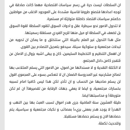
ان السلطات ليست حرة في رسم سياسات اقتصادية مهما كانت صادقة في
توجه اعدادها فتصنع طروفا قاسية مشددة على الموجود الاغلب من مواطنين
حكمتم سياسات اقتصاد خاطئة متوارثة ام مستمرة.
لا تتحول الامور نحو سيطرة عقل و ادوات السوق لتقود السلطة لقوة السوق
بل لضعف في السلطة او ميل منها للربح الفردي مستغلة رسميتها.
مثل هذا التحول غير الملم بالبيئة التي ستتخلق و ما يمكن ان تحويه من
تبدلات مجتمعية و سلوكية سيئة، سيدفع بتعجيل التصادم بين القوى.
ان اهمال التنظيم و التخطيط السليمين، كان و يبقى اشبه بزوال زر الامان عن
مُتفجر كامن داخل المجتمع.
لا الكتلة النقدية و لا مسنداتها من اصول، من الامور التي يسلم المتلاعب بها
لصالح مشارعيه غير المدروسة الضمان ان لا تنعكس بسوء على المجموع، اقول
لن يسلم صاحبها من الحساب و ان تأخر، لكن هذا ليس كافيا امام تسببه
بخسارات مجتمعية، و ايضا لا يعفي جهات الرقابة من تقصيرها( ان لم تكن
متورطة) و محاسبتها ايضا.
طيلة العشرين سنة الماضية جرى هدر اموال تسبب العبث بها بين النهب و
الهدر( لا يوجد هدر بمعنى بريء) بمصائب و نكبات مجتمعية و سياسية، يتم
حصادها الان و يستمر حصادها مستقبلا.
وللحديث تكملة.