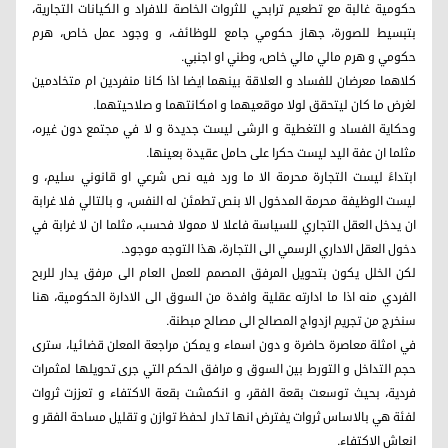
حكومية غالبة مع تطعيم ترابحي للثروات الخاصة للافراد و الكيانات التجارية،
بتبسيط للصورة، جهاز حكومي جامع للوظائف، و وجود عمل خاص، هرم
حكومي و هرم مالي مالي خاص، وطني او اجنبي.
كلاهما معرضان للفساد و العلاقة بينهما ايضا اذا كانا منفردين ام متخادمين
لغرض ما كان ليتحقق لولا موقعيهما و امكانتهما و صلاحيتهما.
وحكاية الفساد و التغطية و الرشى ليست جديدة و لا في مجتمع دون غيره،
مثلما ان عفة اليد ليست حكرا على حامل عقيدة بعينها.
ابتداءََ ليست التجارة محرمة الا ما ورد فيه نص شرعي او قانوني سليم، و
ليست الوظيفة محرمة المدخول الا بنص تطمئن له النفس، و بالتالي فلا غرابة
ان يدخل العقل التجاري للسياسة فاعلا لا ممولا فحسب، مثلما ان لا غرابة في
دخول العقل الاداري الرسمي الى التجارة، هذا التوجه موجود.
لكن الخلل يكون بتحويل المرفق المصمم للعمل العام الى مرفق يدار للربح
الفردي منه اذا ما ادارته عقلية وافدة من السوق الى الادارة الحكومية، هنا
سنخرج من تجريم ازدواج المصالح الى مصالح مبطنة.
في امثلة معاصرة حاضرة و دون اسماء و يمكن مراجعة المعلن قضائيا، سترى
حجم التداخل و التورط بين السوق و مرافق الحكم التي جرى تحويلها لمثمرات
فردية، بحيث توسعت بقعة الفقر، و انكمشت بقعة الاكتفاء و تعززت ثروات
لفئة هي بالاساس ثروات يفترض انها تدار لحفظ توازن و تقليل مساحة الفقر و
انعاش الاكتفاء.