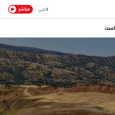
عربي
مباشر
است