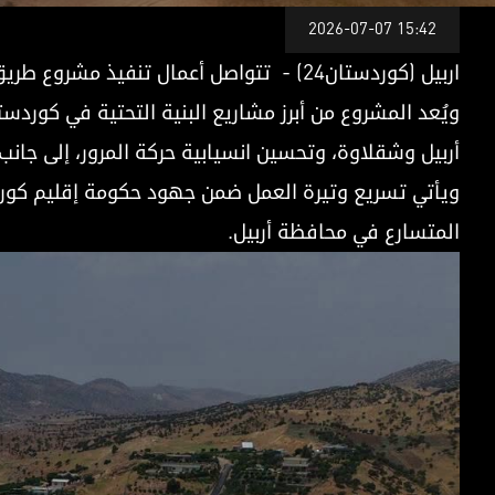
بل الموعد المحدد.. طريق كوري – شقلاوة وأنفاق ميراوة تقترب من
2026-07-07 15:42
اربيل (كوردستان24) - تتواصل أعمال تنفيذ مشروع طريق كوري – شقلاوة وأنفاق ميراوة في محافظة أربيل بوتيرة متسارعة، مع اقتراب إنجازه قبل الموعد الزمني المحدد.
ويُعد المشروع من أبرز مشاريع البنية التحتية في كورد
أربيل وشقلاوة، وتحسين انسيابية حركة المرور، إلى جانب 
ويأتي تسريع وتيرة العمل ضمن جهود حكومة إقليم كوردس
المتسارع في محافظة أربيل.