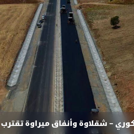
كوري – شقلاوة وأنفاق ميراوة تقترب 