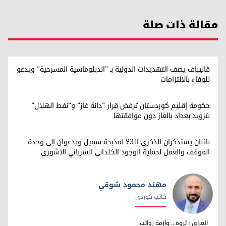
مقالة ذات صلة
قاليباف يصف التهديدات الدولية بـ "الدبلوماسية المسرحية" ويدعو
للوفاء بالالتزامات
حكومة إقليم كوردستان ترفض قرار "دانة غاز" و"نفط الهلال"
بتزويد بغداد بالغاز دون موافقتها
نائبان يستذكران الذكرى الـ93 لمذبحة سميل ويدعوان إلى وحدة
الموقف والعمل لحماية الوجود الكلداني السرياني الآشوري
مهند محمود شوقي
كاتب كوردي
مهند محمود شوقي
العراق : ثروة... وأزمة رواتب