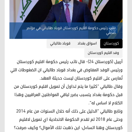
نائب رئيس حكومة اقليم كوردستان قوباد طالباني في مؤتمر
صحفي
کوردستان
اسواق بغداد
قوباد طالباني
وفد اقليم كوردستان
أربيل (كوردستان 24)- قال نائب رئيس حكومة اقليم كوردستان
ورئيس الوفد المفاوض في بغداد قوباد طالباني ان الضغوطات التي
تُمارس على اقليم كوردستان ليست حديثة العهد.
وقال طالباني "كثيرا ما يتم تداول أن تمويل اقليم كوردستان من
قبل حكومة بغداد يتسبب بضرر لباقي المواطنين العراقيين وهذا
الكلام لا اساس له".
وتابع طالباني "الدليل على ذلك أنه خلال السنوات من عام 2014
وحتى عام 2018 لم تقدم الحكومة الاتحادية اي تمويل لاقليم
كوردستان وهنا اتساءل: اين ذهبت تلك الأموال؟ وكيف صرفت؟