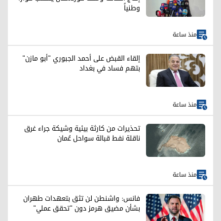
وطنياً
منذ ساعة
إلقاء القبض على أحمد الجبوري "أبو مازن"
بتهم فساد في بغداد
منذ ساعة
تحذيرات من كارثة بيئية وشيكة جراء غرق
ناقلة نفط قبالة سواحل عُمان
منذ ساعة
فانس: واشنطن لن تثق بتعهدات طهران
بشأن مضيق هرمز دون "تحقق عملي"