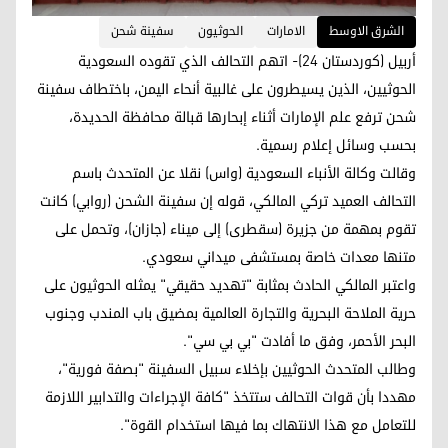
الشرق الاوسط
الامارات
الحوثيون
سفينة شحن
أربيل (كوردستان 24)- اتهم التحالف الذي تقوده السعودية
الحوثيين، الذين يسيطرون على غالبية أنحاء اليمن، باختطاف سفينة
شحن ترفع علم الإمارات أثناء إبحارها قبالة محافظة الحديدة،
بحسب وسائل إعلام رسمية.
وقالت وكالة الأنباء السعودية (واس) نقلا عن المتحدث باسم
التحالف العميد تركي المالكي، قوله إن سفينة الشحن (روابي) كانت
تقوم بمهمة من جزيرة (سقطرى) إلى ميناء (جازان)، وتحمل على
متنها معدات خاصة بمستشفى ميداني سعودي.
واعتبر المالكي الحادث بمثابة "تهديد حقيقي" يمثله الحوثيون على
حرية الملاحة البحرية والتجارة العالمية بمضيق باب المندب وجنوب
البحر الأحمر، وفق ما أفادت "بي بي سي".
وطالب المتحدث الحوثيين بإخلاء سبيل السفينة "بصفة فورية"،
مهددا بأن قوات التحالف ستتخذ "كافة الإجراءات والتدابير اللازمة
للتعامل مع هذا الانتهاك بما فيها استخدام القوة".