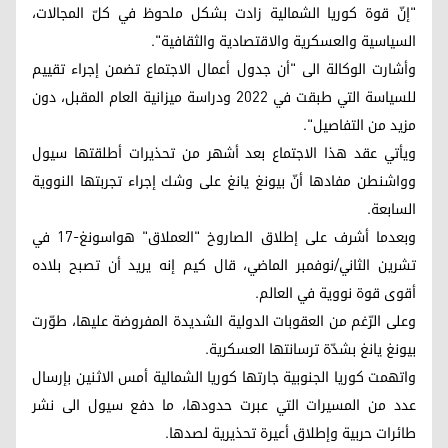
"إنّ قوة كوريا الشمالية زادت بشكل ملحوظ في كلّ المجالات،
السياسية والعسكرية والاقتصادية والثقافية".
وأشارت الوكالة الى "أن جدول أعمال الاجتماع تضمن إجراء تقييم
للسياسة التي طبقت في 2022 ودراسة ميزانية العام المقبل، دون
مزيد من التفاصيل".
ويأتي عقد هذا الاجتماع بعد أشهر من تحذيرات أطلقتها سيول
وواشنطن مفادها أنّ بيونغ يانغ على وشك إجراء تجربتها النووية
السابعة.
وبعدما أشرف على إطلاق الصاروخ "العملاق" هواسونغ-17 في
تشرين الثاني/نوفمبر الماضي، قال كيم إنه يريد أن تصبح بلاده
أقوى قوة نووية في العالم.
وعلى الرّغم من العقوبات الدولية الشديدة المفروضة عليها، طوّرت
بيونغ يانغ بشدّة ترسانتها العسكرية.
واتهمت كوريا الجنوبية جارتها كوريا الشمالية أمس الاثنين بإرسال
عدد من المسيرات التي عبرت حدودها، ما دفع سيول الى نشر
طائرات حربية وإطلاق أعيرة تحذيرية لصدها.