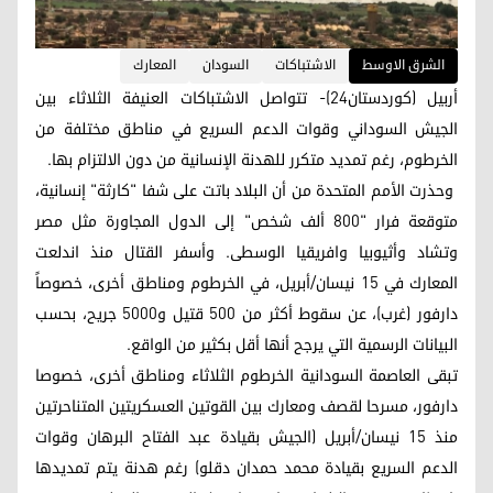
الشرق الاوسط
الاشتباكات
السودان
المعارك
أربيل (كوردستان24)- تتواصل الاشتباكات العنيفة الثلاثاء بين
الجيش السوداني وقوات الدعم السريع في مناطق مختلفة من
الخرطوم، رغم تمديد متكرر للهدنة الإنسانية من دون الالتزام بها.
وحذرت الأمم المتحدة من أن البلاد باتت على شفا "كارثة" إنسانية،
متوقعة فرار "800 ألف شخص" إلى الدول المجاورة مثل مصر
وتشاد وأثيوبيا وافريقيا الوسطى. وأسفر القتال منذ اندلعت
المعارك في 15 نيسان/أبريل، في الخرطوم ومناطق أخرى، خصوصاً
دارفور (غرب)، عن سقوط أكثر من 500 قتيل و5000 جريح، بحسب
البيانات الرسمية التي يرجح أنها أقل بكثير من الواقع.
تبقى العاصمة السودانية الخرطوم الثلاثاء ومناطق أخرى، خصوصا
دارفور، مسرحا لقصف ومعارك بين القوتين العسكريتين المتناحرتين
منذ 15 نيسان/أبريل (الجيش بقيادة عبد الفتاح البرهان وقوات
الدعم السريع بقيادة محمد حمدان دقلو) رغم هدنة يتم تمديدها