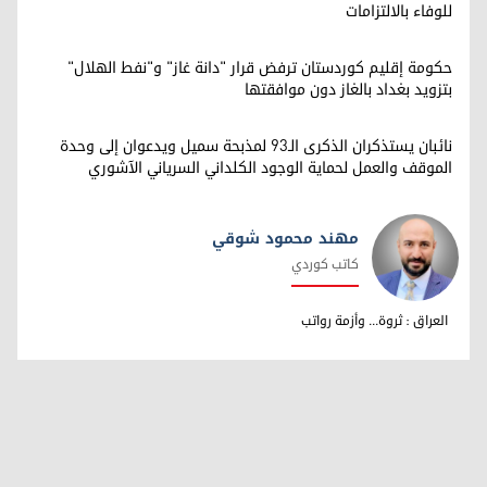
للوفاء بالالتزامات
حكومة إقليم كوردستان ترفض قرار "دانة غاز" و"نفط الهلال"
بتزويد بغداد بالغاز دون موافقتها
نائبان يستذكران الذكرى الـ93 لمذبحة سميل ويدعوان إلى وحدة
الموقف والعمل لحماية الوجود الكلداني السرياني الآشوري
مهند محمود شوقي
كاتب كوردي
مهند محمود شوقي
العراق : ثروة... وأزمة رواتب