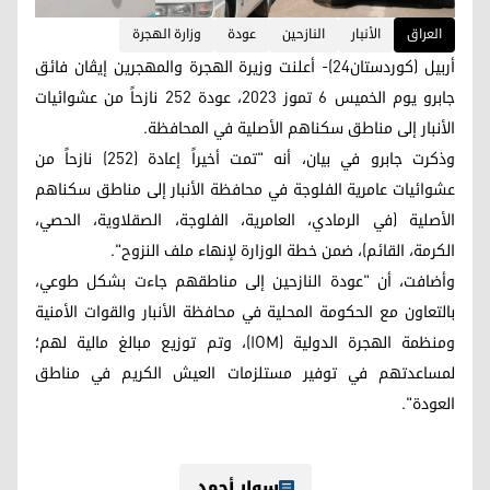
العراق
الأنبار
النازحين
عودة
وزارة الهجرة
أربيل (كوردستان24)- أعلنت وزيرة الهجرة والمهجرين إيڨان فائق
جابرو يوم الخميس 6 تموز 2023، عودة 252 نازحاً من عشوائيات
الأنبار إلى مناطق سكناهم الأصلية في المحافظة.
وذكرت جابرو في بيان، أنه "تمت أخيراً إعادة (252) نازحاً من
عشوائيات عامرية الفلوجة في محافظة الأنبار إلى مناطق سكناهم
الأصلية (في الرمادي، العامرية، الفلوجة، الصقلاوية، الحصي،
الكرمة، القائم)، ضمن خطة الوزارة لإنهاء ملف النزوح".
وأضافت، أن "عودة النازحين إلى مناطقهم جاءت بشكل طوعي،
بالتعاون مع الحكومة المحلية في محافظة الأنبار والقوات الأمنية
ومنظمة الهجرة الدولية (IOM)، وتم توزيع مبالغ مالية لهم؛
لمساعدتهم في توفير مستلزمات العيش الكريم في مناطق
العودة".
سوار أحمد