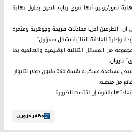
هاية تموز/يوليو أنها تنوي زيارة الصين بحلول نهاية
إلى أن "الطرفين أجريا محادثات صريحة وجوهرية ومثمرة
وحة وإدارة العلاقة الثنائية بشكل مسؤول".
وعة من المسائل الثنائية الإقليمية والعالمية بما
" تايوان.
وأتى الاجتماع بعد أيام قليلة على إعلان واشنطن تخصيص مساعدة عسكرية بقيمة 345 مليون دولار لتايوان
انغ من منصبه.
تعادتها بالقوة إن اقتضت الضرورة.
مظفر مزوري