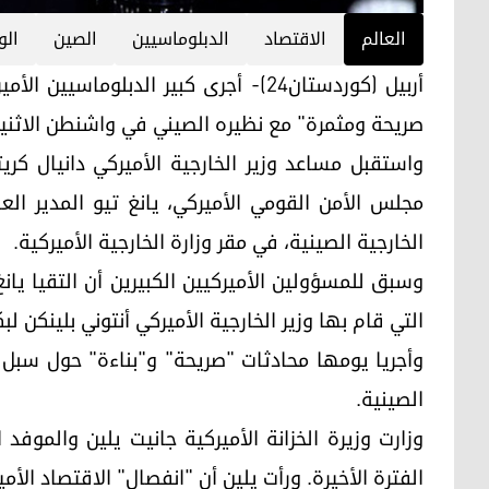
العالم
الاقتصاد
الدبلوماسيين
الصين
الو
أربيل (كوردستان24)- أجرى كبير الدبل
صريحة ومثمرة" مع نظيره الصيني في واشنطن الاثنين ع
واستقبل مساعد وزير الخارجية الأميركي دانيال كر
مجلس الأمن القومي الأميركي، يانغ تيو المدير الع
الخارجية الصينية، في مقر وزارة الخارجية الأميركية.
وسبق للمسؤولين الأميركيين الكبيرين أن التقيا يان
التي قام بها وزير الخارجية الأميركي أنتوني بلينكن لب
وأجريا يومها محادثات "صريحة" و"بناءة" حول سبل ت
الصينية.
وزارت وزيرة الخزانة الأميركية جانيت يلين والموف
الفترة الأخيرة. ورأت يلين أن "انفصال" الاقتصاد الأ