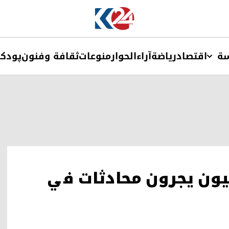
ة
اقتصاد
ریاضة
آراء
الحوار
منوعات
ثقافة وفنون
پودک
ون يجرون محادثات في