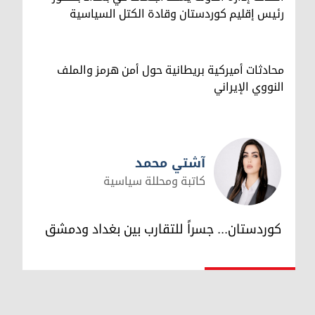
رئيس إقليم كوردستان وقادة الكتل السياسية
محادثات أميركية بريطانية حول أمن هرمز والملف
النووي الإيراني
آشتي محمد
كاتبة ومحللة سياسية
آشتي محمد
كوردستان... جسراً للتقارب بين بغداد ودمشق