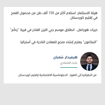
هيئة الاستثمار: استلام أكثر من 150 ألف طن من محصول القمح
في إقليم كوردستان
خيرات هورامان.. انطلاق موسم جني التين الفاخر في قرية "زەڵم"
"البنتاغون" يعتزم إنشاء منجمٍ للمعادن النادرة في أستراليا
هيفيدار شعبان
باحث اقتصادي
هيفيدار شعبان
من الجغرافيا إلى النفوذ.. الدبلوماسية الاقتصادية لإقليم كوردستان