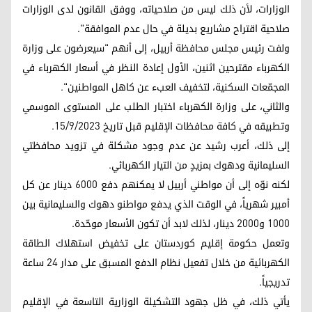
الوزارات، لأن ذلك ليس من صلاحياته، ووفق القانون لدى الوزارات
صلاحية اقتراح مشاريع بديلة في حال عدم الموافقة".
ولفت رئيس مجلس محافظة أربيل، إلى أنهم "سيعرضون على وزارة
الكهرباء مقترحين اثنين، الأول إعادة النظر في أسعار الكهرباء في
المجمّعات السكنية، لتخفيف العبء عن كاهل المواطنين".
والثاني، على وزارة الكهرباء اختبار الطلب على المستوى الموسمي
وتطبيقه في كافة محافظات الإقليم قبل تاريخ 15/9/2023.
إلى ذلك، أعرب رشيد عن عدم وجود مشكلة في تزويد محافظتي
السليمانية ودهوك بمزيدٍ من التيار الكهربائي.
لكنه نوّه إلى أن مواطني أربيل لا يمكنهم دفع 6000 دينار عن كل
أمبير شهرياً، في الوقت الذي يدفع مواطنو دهوك والسليمانية بين
1000 و2000 دينار، لذلك لابد أن تكون الأسعار موحّدة.
وتعمل حكومة إقليم كوردستان على تخفيض استهلاك الطاقة
الكهربائية من خلال تفعيل نظام الدفع المسبق على مدار 24 ساعة
تدريجياً.
يأتي ذلك، في ظل جهود التشكيلة الوزارية التاسعة في الإقليم