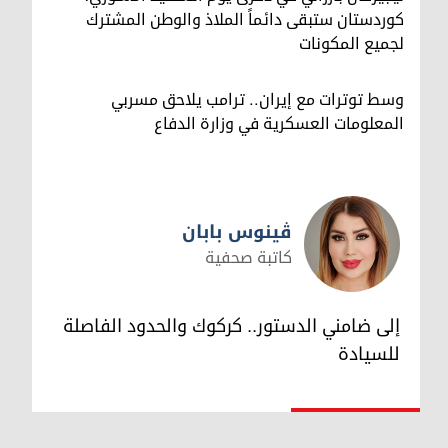
كوردستان ستبقى دائماً الملاذ والوطن المشترك
لجميع المكونات
وسط توترات مع إيران.. ترامب يلاحق مسربي
المعلومات العسكرية في وزارة الدفاع
ڤینوس بابان
كاتبة صحفية
ڤینوس بابان
إلى ضامني الدستور.. كركوك والحدود الفاصلة
للسيادة