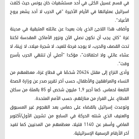
في قسم غسيل الكلى في أحد مستشفيات خان يونس حيث كثفت
اسرائيل عملياتها في الأيام الأخيرة "في الحرب لا أحد يشعر بروح
الأعياد".
وأضاف هذا اللاجئ الذي بات بعيدا عن عائلته المتبقية في مدينة
غزة "كان يجب أن نكون نصلي الآن ونزور الأماكن المقدسة لكننا
تحت القصف والحرب، لا يوجد فرحة للعيد، لا شجرة ميلاد، لا زينة، لا
عشاء عائلي ولا احتفالات"، مؤكدا "أصلي أن تنتهي الحرب بأسرع
وقت".
وأدى النزاع إلى مقتل 20424 شخصًا في قطاع غزة، معظمهم من
النساء والمراهقين والأطفال، حسب آخر تقرير صدر عن وزارة الصحة
التابعة لحماس. كما أجبر 1,9 مليون شخص أو 85 بالمئة من سكان
القطاع، على الفرار من منازلهم، حسب الأمم المتحدة.
وتوعدت إسرائيل بالقضاء على حماس بعد الهجوم غير المسبوق
والعنيف الذي شنته الحركة في السابع من تشرين الأول/أكتوبر
الماضي وأسفر عن 1140 قتيلا، معظمهم من المدنيين كما تفيد
آخر الأرقام الرسمية الإسرائيلية.