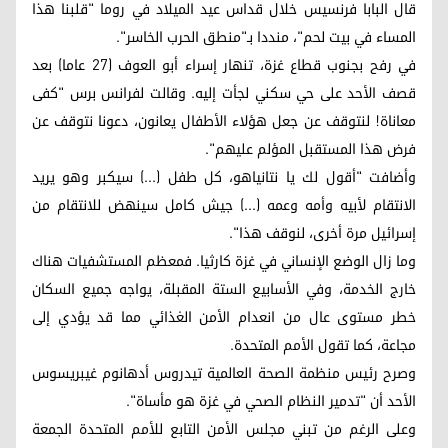
قال البابا فرنسيس خلال قداس عيد الميلاد في روما "قلبنا هذا
المساء في بيت لحم"، منددا بـ"منطق الحرب الخاسر".
في رفح بجنوب قطاع غزة، تنهار إسراء أبو العوف (27 عاما) بعد
قصف الأحد على حي سكني لجأت إليه. وقالت لفرانس برس "كفى
معاناة! لنتوقف عن جعل هؤلاء الأطفال يعانون، دعونا نتوقف عن
فرض هذا المستقبل المؤلم عليهم".
وأضافت "أقول لك يا نتانياهو، كل طفل (...) سيكبر وهو يريد
الانتقام لأبيه وأمه وعمه (...) جيش كامل سينهض للانتقام من
إسرائيل مرة أخرى، لنوقف هذا".
وما زال الوضع الإنساني في غزة كارثيا. فمعظم المستشفيات هناك
خارج الخدمة، وفي الأسابيع الستة المقبلة، يواجه جميع السكان
خطر مستوى عال من انعدام الأمن الغذائي مما قد يؤدي إلى
مجاعة، كما تقول الأمم المتحدة.
وصرح رئيس منظمة الصحة العالمية تيدروس أدهانوم غيبريسوس
الأحد أن "تدمير النظام الصحي في غزة هو مأساة".
وعلى الرغم من تبني مجلس الأمن التابع للأمم المتحدة الجمعة