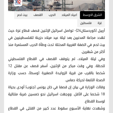
الشرق الاوسط
اعياد الميلاد
الحرب
القصف
بيت لحم
غزة
فلسطين
أربيل (كوردستان24)- تواصل اسرائيل الإثنين قصف قطاع غزة حيث
تهدد مجاعة المدنيين بعد ليلة عيد ميلاد حزينة للفلسطينيين في
بيت لحم في الضفة الغربية المحتلة تحت وطأة الحرب المستمرة منذ
أكثر من شهرين.
وفي ليلة الميلاد، لم يتوقف القصف في القطاع الفلسطيني
للحظة. وفي وقت مبكر من الإثنين، أسفر قصف عن مقتل 12
شخصا بالقرب من قرية الزوايدة الصغيرة (وسط)، حسب وزارة
الصحة التابعة لحركة حماس.
وقالت الوزارة في بيان إن قصفا في خان يونس (جنوب) أودى بحياة
18 شخصا على الأقل. ووجهت اسرائيل نحو خمسين ضربة متتالية
لوسط القطاع.
وشهدت نهاية الأسبوع سقوط عدد كبير من القتلى في القطاع