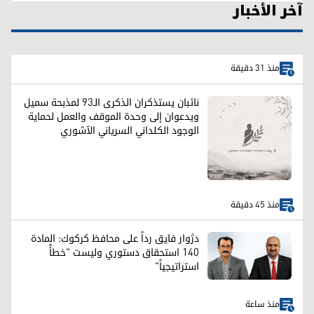
آخر الأخبار
منذ 31 دقيقة
نائبان يستذكران الذكرى الـ93 لمذبحة سميل
ويدعوان إلى وحدة الموقف والعمل لحماية
الوجود الكلداني السرياني الآشوري
منذ 45 دقيقة
دژوار فايق رداً على محافظ كركوك: المادة
140 استحقاق دستوري وليست "خطأً
استراتيجياً"
منذ ساعة