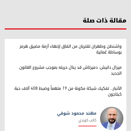
مقالة ذات صلة
واشنطن وطهران تقتربان من اتفاق لإنهاء أزمة مضيق هرمز
بوساطة عُمانية
ميرال دانيش: دميرتاش قد ينال حريته بموجب مشروع القانون
الجديد
الأنبار.. تفكيك شبكة مكونة من 19 متهماً وضبط 408 آلاف حبة
كبتاجون
مهند محمود شوقي
كاتب كوردي