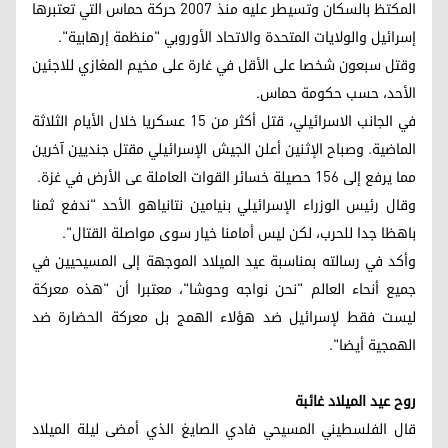
المكتظ بالسكان وتسيطر عليه منذ 2007 حركة حماس التي تعتبرها
إسرائيل والولايات المتحدة والاتحاد الأوروبي "منظمة إرهابية".
وقتل سبعون شخصا على الأقل في غارة على مخيم المغازي للاجئين
الأحد، حسب حكومة حماس.
في الجانب الاسرائيلي، قتل أكثر من 15 عسكريا خلال الأيام الثلاثة
الماضية. وصباح الإثنين أعلن الجيش الإسرائيلي مقتل جنديين آخرين
مما يرفع إلى 156 حصيلة خسائر القوات العاملة عى الأرض في غزة.
وقال رئيس الوزراء الإسرائيلي بنيامين نتانياهو الأحد "ندفع ثمنا
باهظا جدا للحرب، لكن ليس أمامنا خيار سوى مواصلة القتال".
وأكد في رسالته بمناسبة عيد الميلاد الموجهة إلى المسيحيين في
جميع أنحاء العالم "نحن نواجه وحوشا"، معتبرا أن "هذه معركة
ليست فقط لإسرائيل ضد هؤلاء الهمج بل معركة الحضارة ضد
الهمجية أيضا".
روح عيد الميلاد غائبة
قال الفلسطيني المسيحي فادي الصايغ الذي أمضى ليلة الميلاد