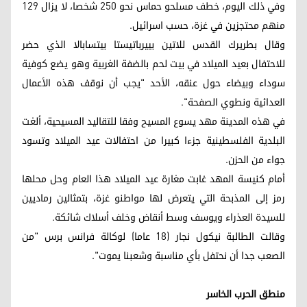
وفي ذلك اليوم، خطف مسلحو حماس نحو 250 شخصا، لا يزال 129
منهم محتجزين في غزة، حسب اسرائيل.
وقال بطريرك القدس للاتين بييرباتيستا بيتسابالا الذي حضر
للاحتفال بعيد الميلاد في بيت لحم بالضفة الغربية وهو يضع كوفية
سوداء وبيضاء حول عنقه، الأحد "يجب أن نوقف هذه الأعمال
العدائية ونطوي الصفحة".
في هذه المدينة مهد يسوع المسيح وفقا للتقاليد المسيحية، ألغت
البلدية الفلسطينية جزءا كبيرا من احتفالات عيد الميلاد وتسود
جواء من الحزن.
أمام كنيسة المهد غابت مغارة عيد الميلاد هذا العام وحل محلها
رمز إلى المذبحة التي يتعرض لها مواطنو غزة، بتمثالين رماديين
للسيدة العذراء ويوسف وسط أنقاض وخلف أسلاك شائكة.
وقالت الطالبة نيكول نجار (18 عاما) لوكالة فرانس برس "من
الصعب جدا أن نحتفل بأي مناسبة وشعبنا يموت".
منطق الحرب الخاسر