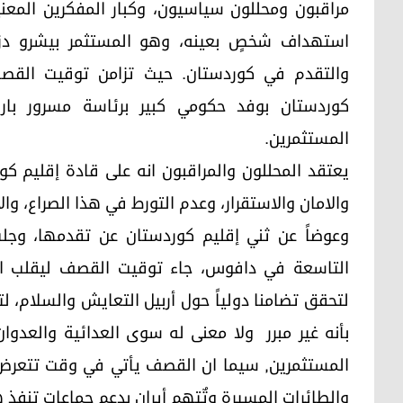
مراقبون ومحللون سياسيون، وكبار المفكرين المعن
استهداف شخصٍ بعينه، وهو المستثمر بيشرو دزيي
والتقدم في كوردستان. حيث تزامن توقيت القص
كوردستان بوفد حكومي كبير برئاسة مسرور بار
المستثمرين.
يعتقد المحللون والمراقبون انه علی قادة إقليم 
والامان والاستقرار، وعدم التورط في هذا الصراع، والا
وعوضاً عن ثني إقليم كوردستان عن تقدمها، وجل
التاسعة في دافوس، جاء توقيت القصف ليقلب ال
لتحقق تضامنا دولياً حول أربيل التعايش والسلام، لت
بأنه غير مبرر ولا معنى له سوى العدائية والعدو
المستثمرين, سيما ان القصف يأتي في وقت تتعرض ال
والطائرات المسيرة وتٌتهم أيران بدعم جماعات تنفذ 