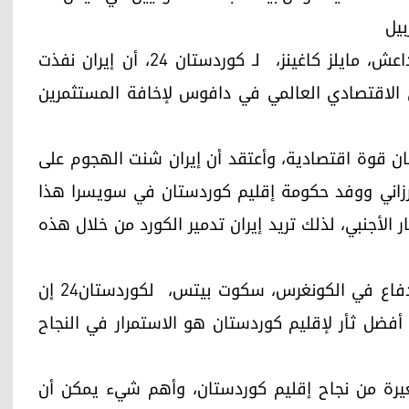
بيل
وأكد المتحدث السابق باسم التحالف الدولي ضد داعش، مايلز كاغينز، لـ كوردستان 24، أن إيران نفذت
 الاقتصادي العالمي في دافوس لإخافة المستثمرين
ستان قوة اقتصادية، وأعتقد أن إيران شنت الهجوم على
ارزاني ووفد حكومة إقليم كوردستان في سويسرا هذا
 الأجنبي، لذلك تريد إيران تدمير الكورد من خلال هذه
وقال المستشار السياسي السابق للجنة الأمن والدفاع في الكونغرس، سكوت بيتس، لكوردستان24 إن
 أفضل ثأر لإقليم كوردستان هو الاستمرار في النجاح
غيرة من نجاح إقليم كوردستان، وأهم شيء يمكن أن