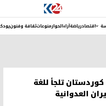
ة
اقتصاد
ریاضة
آراء
الحوار
منوعات
ثقافة وفنون
پودک
كوردستان تلجأ للغة
ان العدوانية