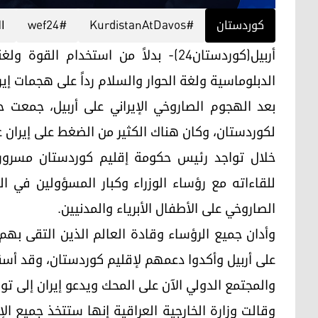
کوردستان
#KurdistanAtDavos
#wef24
ا
أربيل(كوردستان24)- بدلاً من استخدا
الدبلوماسية ولغة الحوار والسلام رداً على هجمات إيرا
بعد الهجوم الصاروخي الإيراني على أربيل، جمعت 
لكوردستان، وكان هناك الكثير من الضغط على إيران ع
خلال تواجد رئيس حكومة إقليم كوردستان مسرور ب
الصاروخي على الأطفال الأبرياء والمدنيين.
وأدان جميع الرؤساء وقادة العالم الذين التقى بهم 
على أربيل وأكدوا دعمهم لإقليم كوردستان، وقد أس
والمجتمع الدولي الآن على المحك ويدعو إيران إلى توضي
وقالت وزارة الخارجية العراقية إنها ستتخذ جميع الإج