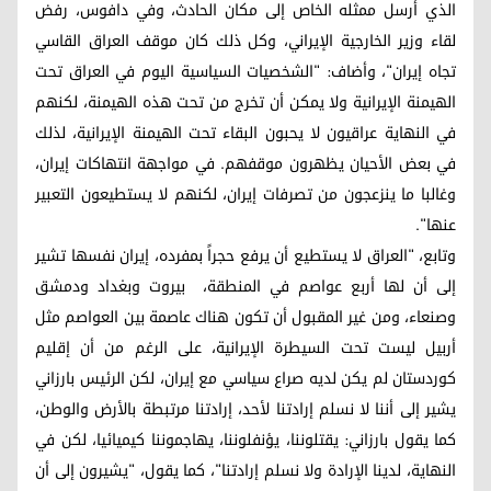
الذي أرسل ممثله الخاص إلى مكان الحادث، وفي دافوس، رفض
لقاء وزير الخارجية الإيراني، وكل ذلك كان موقف العراق القاسي
تجاه إيران"، وأضاف: "الشخصيات السياسية اليوم في العراق تحت
الهيمنة الإيرانية ولا يمكن أن تخرج من تحت هذه الهيمنة، لكنهم
في النهاية عراقيون لا يحبون البقاء تحت الهيمنة الإيرانية، لذلك
في بعض الأحيان يظهرون موقفهم. في مواجهة انتهاكات إيران،
وغالبا ما ينزعجون من تصرفات إيران، لكنهم لا يستطيعون التعبير
عنها".
وتابع، "العراق لا يستطيع أن يرفع حجراً بمفرده، إيران نفسها تشير
إلى أن لها أربع عواصم في المنطقة، بيروت وبغداد ودمشق
وصنعاء، ومن غير المقبول أن تكون هناك عاصمة بين العواصم مثل
أربيل ليست تحت السيطرة الإيرانية، على الرغم من أن إقليم
كوردستان لم يكن لديه صراع سياسي مع إيران، لكن الرئيس بارزاني
يشير إلى أننا لا نسلم إرادتنا لأحد، إرادتنا مرتبطة بالأرض والوطن،
كما يقول بارزاني: يقتلوننا، يؤنفلوننا، يهاجموننا كيميائيا، لكن في
النهاية، لدينا الإرادة ولا نسلم إرادتنا"، كما يقول، "يشيرون إلى أن