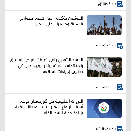
منذ 5 دقائق
الحوثيون يؤكدون شن هجوم بصواريخ
بالستية ومسيرات على اليمن
منذ 26 دقيقة
الحشد الشعبي ينفي "عِلْمَ" الفياض المسبق
باستهداف مقراته وتقر بوجود خلل في
تطبيق إجراءات السلامة
منذ 30 دقيقة
الثروات الطبيعية في كوردستان توضح
أسباب ارتفاع أسعار البنزين وتطالب بغداد
بزيادة حصة النفط الخام
منذ 37 دقيقة