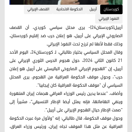
کوردستان
أربيل
الحكومة الاتحادية
القصف الإيراني
النفوذ الإيراني
أربيل(كوردستان24)- يرى محلل سياسي كوردي، أن القصف
الصاروخي الإيراني على أربيل، هو إعلان حرب ضد إقليم كوردستان،
وذلك فقط لأنها لم ترزح تحت النفوذ الإيراني.
وقال المحلل السياسي بختيار طالباني، لـ كوردستان24، اليوم الأحد
21 كانون الثاني 2024، حول هجوم الحرس الثوري الإيراني على
أربيل، إن "الهجوم الإيراني الصاروخي الباليستي على أربيل هو إعلان
حرب"، وحول موقف الحكومة العراقية من الهجوم، يرى المحلل
السياسي أن "موقف الحكومة العراقية كان إيجابيا".
وأضاف، "عندما يدين رئيس الوزراء العراقي هجمات إيران المتهورة
وينفي اتهاماتها، فإنه يمثل أيضا الإطار التنسيقي"، مشيراً إلى
"صمت الإطار حيال الهجوم الإيراني على أربيل".
وحول موقف الحكومة، قال طالباني: إنه "ولأول مرة عبرت الحكومة
العراقية عن مثل هذا الموقف تجاه إيران، ورئيس وزراء العراق،