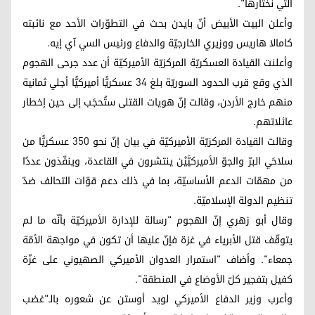
التي نختارها".
وأعلن البيت الأبيض أنّ بايدن بحث في التطوّرات الأحد مع نائبته
كامالا هاريس ووزيري الخارجيّة والدفاع ورئيس السي آي إيه.
وأعلنت القيادة العسكريّة المركزيّة الأميركيّة أن عدد جرحى الهجوم
الذي وقع قرب الحدود السوريّة بلغ 34 عسكريًّا أميركيًّا أجلي ثمانية
منهم خارج الأردن، وقالت إنّ هويات القتلى ستُحجَب إلى حين إخطار
عائلاتهم.
وقالت القيادة المركزيّة الأميركيّة في بيان إنّ نحو 350 عسكريًّا من
سلاحَي البرّ والجوّ الأميركيَّيْن ينتشرون في القاعدة، وينفّذون عددًا
من مهمّات الدعم الأساسيّة، بما في ذلك دعم قوّات التحالف ضدّ
تنظيم الدولة الإسلاميّة.
وقال أبو زهري إنّ الهجوم "رسالة للإدارة الأميركيّة بأنّه ما لم
يتوقّف قتل الأبرياء في غزة فإنّ عليها أن تكون في مواجهة الأمّة
جمعاء". وأضاف "استمرار العدوان الأميركي الصهيوني على غزّة
كفيل بتفجير كلّ الأوضاع في المنطقة".
وأعرب وزير الدفاع الأميركي لويد أوستن عن شعوره بالـ"غضب