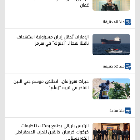
عُمان
منذ 40 دقيقة
الإمارات تُحمّل إيران مسؤولية استهداف
ناقلة نفط لـ "أدنوك" في هرمز
منذ 52 دقيقة
خيرات هورامان.. انطلاق موسم جني التين
الفاخر في قرية "زەڵم"
منذ ساعة
الرئيس بارزاني يجتمع بمكتب تنظيمات
كركوك-كرميان-خانقين للحزب الديمقراطي
الكوردستاني