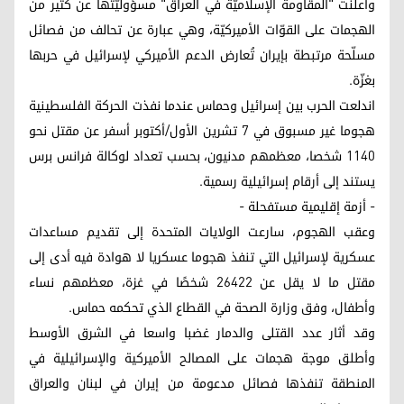
وأعلنت "المقاومة الإسلاميّة في العراق" مسؤوليّتها عن كثير من
الهجمات على القوّات الأميركيّة، وهي عبارة عن تحالف من فصائل
مسلّحة مرتبطة بإيران تُعارض الدعم الأميركي لإسرائيل في حربها
بغزّة.
اندلعت الحرب بين إسرائيل وحماس عندما نفذت الحركة الفلسطينية
هجوما غير مسبوق في 7 تشرين الأول/أكتوبر أسفر عن مقتل نحو
1140 شخصا، معظمهم مدنيون، بحسب تعداد لوكالة فرانس برس
يستند إلى أرقام إسرائيلية رسمية.
- أزمة إقليمية مستفحلة -
وعقب الهجوم، سارعت الولايات المتحدة إلى تقديم مساعدات
عسكرية لإسرائيل التي تنفذ هجوما عسكريا لا هوادة فيه أدى إلى
مقتل ما لا يقل عن 26422 شخصًا في غزة، معظمهم نساء
وأطفال، وفق وزارة الصحة في القطاع الذي تحكمه حماس.
وقد أثار عدد القتلى والدمار غضبا واسعا في الشرق الأوسط
وأطلق موجة هجمات على المصالح الأميركية والإسرائيلية في
المنطقة تنفذها فصائل مدعومة من إيران في لبنان والعراق