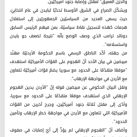
والحزن العميق" لمقتل وإصابة جنود أميركيّين.
ويشكّل الصراع في الشرق الأوسط تحدّيًا لبايدن في عام انتخابيّ،
حيث يسعى العديد من السياسيّين الجمهوريّين إلى استغلال
هجمات كهذه لتسجيل نقاط سياسيّة، بمن فيهم الرئيس السابق
دونالد ترامب الذي وصف الوضع بأنّه "نتيجة لضعف جو بايدن
واستسلامه".
من جهته، أكّد الناطق الرسمي باسم الحكومة الأردنيّة مهنّد
مبيضين في بيان الأحد أنّ الهجوم على القوّات الأميركيّة استهدف
"موقعًا متقدّمًا على الحدود مع سوريا يضمّ قوّات أميركيّة تتعاون
مع الأردن في مواجهة الإرهاب".
ونقل البيان الحكومي عن مبيضين قوله إنّ "الأردن يدين الهجوم
الإرهابي الذي استهدف موقعًا متقدّمًا على الحدود مع سوريا،
وأدّى إلى مقتل ثلاثة جنود أميركيّين، وجرح آخرين من القوّات
الأميركيّة التي تتعاون مع الأردن في مواجهة خطر الإرهاب وتأمين
الحدود".
وأضاف أنّ "الهجوم الإرهابي لم يؤدِّ إلى أيّ إصابات في صفوف