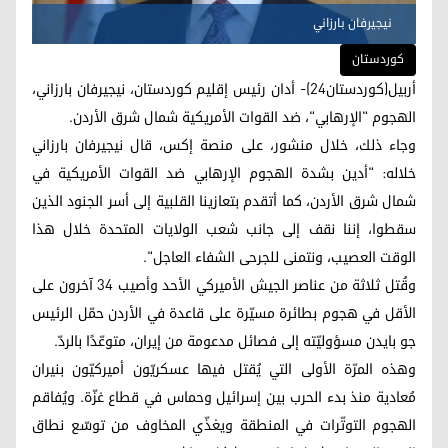
نيجيرفان بارزاني
کوردستان
أربيل(كوردستان24)- أدان رئيس إقليم كوردستان، نيجيرفان بارزاني،
الهجوم "الإرهابي"، ضد القوات الأمريكية شمال شرق الأردن.
وجاء ذلك، خلال منشور، على منصة إكس، قال نيجيرفان بارزاني
خلاله: "أدين بشدة الهجوم الإرهابي ضد القوات الأمريكية في
شمال شرق الأردن، كما أتقدم بتعازينا القلبية إلى أسر الجنود الذين
سقطوا، إننا نقف إلى جانب شعب الولايات المتحدة خلال هذا
الوقت العصيب، ونتمنى للجرحى الشفاء العاجل".
وقُتل ثلاثة من عناصر الجيش الأميركي الأحد وأصيب 34 آخرون على
الأقل في هجوم بطائرة مسيّرة على قاعدة في الأردن حمّل الرئيس
جو بايدن مسؤوليّته إلى فصائل مدعومة من إيران، متوعّدًا بالردّ.
وهذه المرّة الأولى التي يُقتل فيها عسكريّون أميركيّون بنيران
مُعادية منذ بدء الحرب بين إسرائيل وحماس في قطاع غزّة. ويُفاقم
الهجوم التوتّرات في المنطقة ويغذّي المخاوف من توسّع نطاق