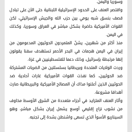
وسوريا واليمن.
واقتصر العنف على الحدود الإسرائيلية اللبنانية حتى الآن على تبادل
قصف بنسق شبه يومي بين حزب الله والجيش الإسرائيلي، لكن
القوات الأميركية حاضرة بشكل مباشر في العراق وسوريا، وكذلك
في اليمن.
منذ أكثر من شهرين، يشنّ المتمردون الحوثيون المدعومون من
إيران في اليمن هجمات في البحر الأحمر تستهدف سفنا يقولون
إنها مرتبطة بإسرائيل، وذلك دعما للفلسطينيين في غزة.
وردت الولايات المتحدة وبريطانيا بسلسلتين من الضربات المشتركة
ضد الحوثيين، كما نفذت القوات الأميركية غارات أحادية ضد
الحوثيين الذين أعلنوا مذاك أن المصالح الأميركية والبريطانية صارت
أهدافا مشروعة.
وأثار العنف المتزايد في أجزاء متعددة من الشرق الأوسط مخاوف
من نشوب نزاع إقليمي أوسع يشمل إيران بشكل مباشر، وهو
السيناريو الأسوأ الذي تسعى واشنطن بشدة إلى تجنبه.