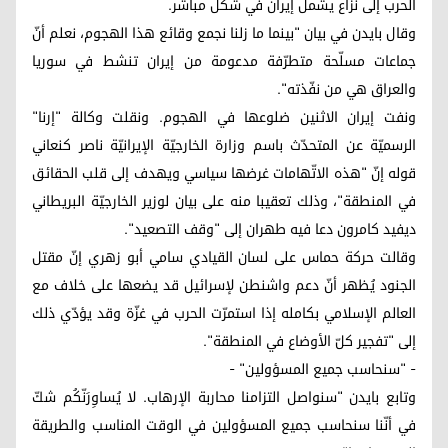
الحرب إلى نزاع يشمل إيران في شكل مباشر.
وقال بايدن في بيان "بينما ما زلنا نجمع وقائع هذا الهجوم، نعلم أنّ
جماعات مسلّحة متطرّفة مدعومة من إيران تنشط في سوريا
والعراق هي من نفّذته".
ونفت إيران الاثنين ضلوعها في الهجوم. ونقلت وكالة "إرنا"
الرسميّة عن المتحدّث باسم وزارة الخارجيّة الإيرانيّة ناصر كنعاني
قوله إنّ "هذه الاتّهامات غرضها سياسي ويهدف إلى قلب الحقائق
في المنطقة"، وذلك تعقيبا منه على بيان لوزير الخارجيّة البريطاني
ديفيد كامرون دعا فيه طهران إلى "وقف التصعيد".
وقالت حركة حماس على لسان القيادي سامي أبو زهري إنّ مقتل
الجنود يُظهر أنّ دعم واشنطن لإسرائيل قد يضعها على خلاف مع
العالم الإسلامي بكامله إذا استمرّت الحرب في غزّة وقد يؤدّي ذلك
إلى "تفجير كلّ الأوضاع في المنطقة".
- "سنحاسب جميع المسؤولين" -
وتابع بايدن "سنواصل التزامنا محاربة الإرهاب. لا يُساوِرَنّكُم شكّ
في أنّنا سنحاسب جميع المسؤولين في الوقت المناسب والطريقة