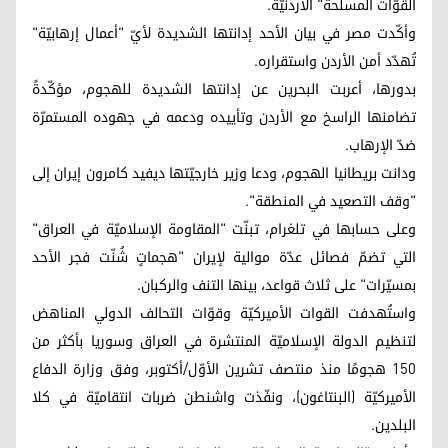
القوّات المسلّحة" الأردنيّة.
وأكّدت مصر في بيان الأحد إدانتها الشديدة لأيّ "أعمال إرهابيّة"
تُهدّد أمن الأردن واستقراره.
بدورها، أعربت البحرين عن إدانتها الشديدة للهجوم، مؤكّدةً
تضامنها الراسخ مع الأردن وتأييده ودعمه في جهوده المستمرّة
ضدّ الإرهاب.
ودانت بريطانيا الهجوم، ودعا وزير خارجيّتها ديفيد كامرون إيران إلى
"وقف التصعيد في المنطقة".
وعلى حسابها في تلغرام، تبنّت "المقاومة الإسلاميّة في العراق"
التي تضمّ فصائل عدّة موالية لإيران "هجماتٍ شُنّت فجر الأحد
بمسيّرات" على ثلاث قواعد، بينها التنف والركبان.
واستُهدفت القوات الأميركيّة وقوّات التحالف الدولي المناهض
لتنظيم الدولة الإسلاميّة المنتشرة في العراق وسوريا بأكثر من
150 هجومًا منذ منتصف تشرين الأوّل/أكتوبر، وفق وزارة الدفاع
الأميركيّة (البنتاغون)، ونفّذت واشنطن ضربات انتقاميّة في كلا
البلدين.