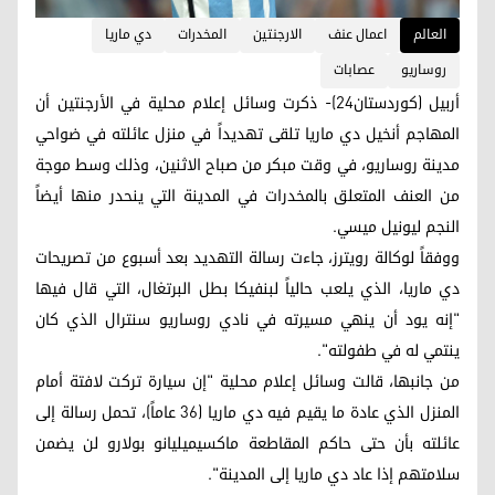
العالم
اعمال عنف
الارجنتين
المخدرات
دي ماريا
روساريو
عصابات
أربيل (كوردستان24)- ذكرت وسائل إعلام محلية في الأرجنتين أن
المهاجم أنخيل دي ماريا تلقى تهديداً في منزل عائلته في ضواحي
مدينة روساريو، في وقت مبكر من صباح الاثنين، وذلك وسط موجة
من العنف المتعلق بالمخدرات في المدينة التي ينحدر منها أيضاً
النجم ليونيل ميسي.
ووفقاً لوكالة رويترز، جاءت رسالة التهديد بعد أسبوع من تصريحات
دي ماريا، الذي يلعب حالياً لبنفيكا بطل البرتغال، التي قال فيها
"إنه يود أن ينهي مسيرته في نادي روساريو سنترال الذي كان
ينتمي له في طفولته".
من جانبها، قالت وسائل إعلام محلية "إن سيارة تركت لافتة أمام
المنزل الذي عادة ما يقيم فيه دي ماريا (36 عاماً)، تحمل رسالة إلى
عائلته بأن حتى حاكم المقاطعة ماكسيميليانو بولارو لن يضمن
سلامتهم إذا عاد دي ماريا إلى المدينة".