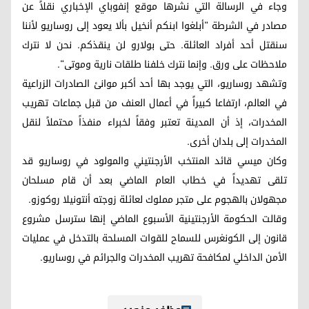
وجاء في الرسالة التي نشرها موقع إنفوباي الإخباري نقلاً عن
مصادر في الشرطة "أبلغوا ابنكم أنخيل بألا يعود إلى روساريو لأننا
سنقتل أحد أفراد العائلة. حتى بولارو لن ينقذكم. نحن لا نترك
ملاحظات على ورق. وإنما نترك خلفنا طلقات نارية وموتى".
وتشهد روساريو، التي يوجد بها أحد أكبر موانئ الصادرات الزراعية
في العالم، ارتفاعا كبيراً في أعمال العنف من قبل جماعات تهريب
المخدرات، إذ أن المدينة تعتبر وفقاً لخبراء منفذاً محتملاً لنقل
المخدرات إلى بلدان أخرى.
وكان ميسي قائد المنتخب الأرجنتيني والمولود في روساريو قد
تلقى تهديداً في خطاب العام الماضي بعد أن قام مسلحان
مجهولان بالهجوم على متجر مملوك لعائلة زوجته أنتونيلا روكوزو.
وقالت الحكومة الأرجنتينية الأسبوع الماضي إنها سترسل مشروع
قانون إلى الكونغرس للسماح للقوات المسلحة بالتدخل في عمليات
الأمن الداخلي لمكافحة تهريب المخدرات والجرائم في روساريو.