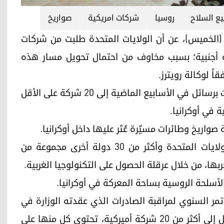
ع السلاح
روسيا
شركات امريكية
صواريخ
كي، أمس (الخميس)، عن أن الولايات المتحدة طلبت من شركات
وقف شحن البضائع إلى أكثر من 600 جهة أجنبية؛ بسبب مخاوف من احتمال تحويل مسار هذه
ً لوكالة رويترز.
وذكر مسؤول بوزارة التجارة الأميركية أن الوزارة بعثت برسائل في الأسابيع الماضية إلى 20 شركة على الأقل
 في أوكرانيا.
اريخ وطائرات مسيّرة عُثر عليها داخل أوكرانيا.
ومنذ غزو موسكو لكييف في عام 2022، فرضت الولايات المتحدة وأكثر من 30 دولة أخرى مجموعة من
ا، من خلال عرقلة الحصول على التكنولوجيا الغربية.
الأسلحة الروسية بساحة المعركة في أوكرانيا.
تمر السنوي لمراقبة الصادرات الذي عقدته الوزارة في
واشنطن "في الأسابيع القليلة الماضية، بعثنا برسائل إلى أكثر من 20 شركة أميركية، تحتوي كل منها على