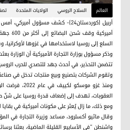
العالم
السلاح الروسي
الولايات المتحدة
تصني
أربيل (كوردستان24)- كشف مسؤول أمير
أميركية 
السلع إلى روسيا لاستخدامها في غزوها لأوكرانيا، وفقا
تتضمن التحذير، في أحدث جهد للتصدي للحرب الروسية
وتقوم الشركات بتصنيع وبيع منتجات تدخل في صناعة صو
العقوبات، تهدف إلى إضعاف قدرة روسيا على شنّ حربه
ومع ذلك، ما زال يُعثر على مكونات أميركية في بقايا 
وقال ماثيو أكسلرود، مساعد وزيرة التجارة في المؤ