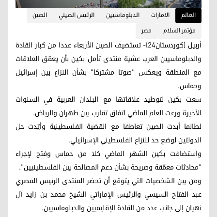
العالم
الامارات
الدبلوماسيين
الرئيس الصيني
الصين
مؤتمر السلام
مصر
أربيل (كوردستان24)- تستضيف الصين الأربعاء عددا من كبار القادة
والدبلوماسيين العرب عشية منتدى تأمل بكين بأن يعمّق العلاقات
مع المنطقة ويعكس "صوتا مشتركا" بشأن النزاع بين إسرائيل
وحماس.
سعت بكين لتوطيد علاقاتها مع البلدان العربية في السنوات
الأخيرة ورعت العام الماضي اتفاق تقارب بين طهران والرياض.
لطالما أبدت الصين تعاطفا مع القضية الفلسطينية وأيّدت حل
الدولتين لوضع حد للنزاع الفلسطيني الإسرائيلي.
واستضافت بكين الشهر الماضي كلا من حماس وفتح لإجراء
"محادثات معمّقة وصريحة بشأن دعم المصالحة بين الفلسطينيين".
ومن بين الشخصيات التي يتوقع أن تحضر المنتدى الرئيس المصري
عبد الفتاح السيسي والرئيس الإماراتي الشيخ محمد بن زايد آل
نهيان إلى جانب عدد من القادة الإقليميين والدبلوماسيين.