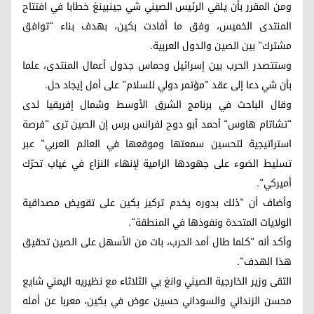
ومن المقرر بأن يلقي الرئيس الصيني شي جينبينغ خطابا في افتتاح
المنتدى الخميس، وفق ما أفادت بكين، بهدف بناء "توافق
مشترك" بين الصين والدول العربية.
وستتصدر الحرب بين إسرائيل وحماس جدول أعمال المنتدى، علما
بأن شي دعا إلى عقد "مؤتمر دولي للسلام" على أمل إيجاد حل.
وقال الباحث في برنامج الشرق الأوسط وشمال إفريقيا لدى
"تشاتام هاوس" أحمد أبو دوح لفرانس برس إن الصين ترى "فرصة
استراتيجية لتحسين سمعتها وموقعها في العالم العربي" عبر
تسليط الضوء على جهودها الرامية لإنهاء النزاع في غياب تحرّك
أميركي".
وأضاف أن "ذلك بدوره يخدم تركيز بكين على تقويض مصداقية
الولايات المتحدة ونفوذها في المنطقة".
وأكد أنه "كلما طال أمد الحرب، بات من الأسهل على الصين تحقيق
هذا الهدف".
التقى وزير الخارجية الصيني وانغ يي الثلاثاء مع نظيريه اليمني شايع
محسن الزنداني والسوداني حسين عوض في بكين، معربا عن أمله