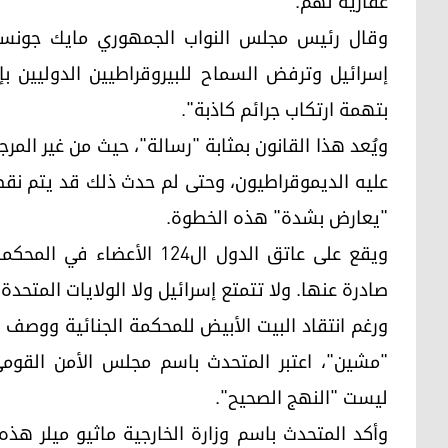
عقارية لهم.
وقال رئيس مجلس النواب الجمهوري مايك جونسون 
إسرائيل وترفض السماح للبيروقراطيين الدوليين بإص
بتهمة ارتكاب جرائم كاذبة".
ويُعد هذا القانون بمثابة "رسالة"، حيث من غير ال
عليه الديموقراطيون، وحتى لم حدث ذلك قد يتم نقض
"يعارض بشدة" هذه الخطوة.
ويقع على عاتق الدول ال124 ا
صادرة عنها. ولا تتمتع إسرائيل ولا الولايات المتحد
ورغم انتقاد البيت الأبيض للمحكمة الجنائية ووصف ب
"مشين"، اعتبر المتحدث باسم مجلس الأمن القومي
ليست "النهج الصحيح".
وأكد المتحدث باسم وزارة الخارجية ماثيو ميلر هذ