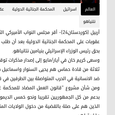
العالم
اسرائيل
المحكمة الجنائية الدولية
عق
نتنياهو
أربيل (كوردستان24)- أقر مجلس النواب 
عقوبات على المحكمة الجنائية الدولية بعد أن طلب 
بحق رئيس الوزراء الإسرائيلي بنيامين نتانياهو.
وسعى كريم خان في أيار/مايو إلى إصدار مذكرات توقي
ثلاثة من قادة حماس هم يحيى السنوار واسماعيل ه
ضد الانسانية في الحرب المتواصلة بين الطرفين في ق
ومن شأن مشروع "قانون العمل المضاد للمحكمة غي
بدعم من كل الجمهوريين تقريبا ونحو خمس الديموق
الذين هم على صلة بالقضية من دخول الولايات المت