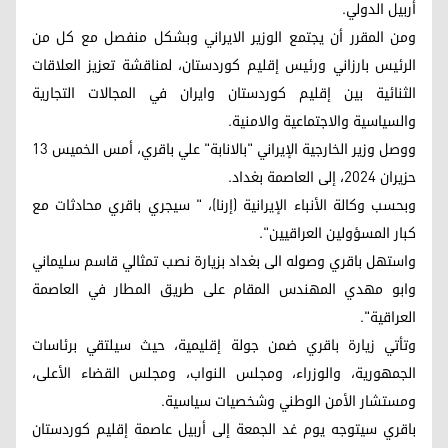
أربيل الدولي.
ومن المقرر أن يجتمع الوزير الايراني وبشكل منفصل مع كل من
الرئيس بارزاني ورئيس إقليم كوردستان، لمناقشة تعزيز العلاقات
الثنائية بين إقليم كوردستان وايران في المجالات التجارية
والسياسية والاجتماعية والامنية.
ووصل وزير الخارجية الإيراني "بالانابة" علي باقري، أمس الخميس 13
حزيران 2024، إلى العاصمة بغداد.
وبحسب وكالة الأنباء الإيرانية (إرنا)، " سيجري باقري محادثات مع
كبار المسؤولين العراقيين".
واستهل باقري وصوله الى بغداد بزيارة نصب تمثالي قاسم سليماني
وابو مهدي المهندس المقام على طريق المطار في العاصمة
العراقية".
وتأتي زيارة باقري ضمن جولة إقليمية، حيث سيلتقي برئاسات
الجمهورية، والوزراء، ومجلس النواب، ومجلس القضاء الأعلى،
ومستشار الأمن الوطني وشخصيات سياسية.
باقري سيتوجه يوم غد الجمعة إلى أربيل عاصمة إقليم كوردستان