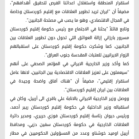
استقرار المنطقة واستغلال اعدائنا الفرص لتحقيق أهدافهم"،
مضيفاً أن "ايران تريد تطوير العلاقات مع إقليم كوردستان وخاصة
في المجال الاقتصادي، وهو ما يصب في مصلحة الجانبين".
وتابع قائلاً "بحثنا في الاجتماع مع رئيس حكومة إقليم كوردستان
مسرور بارزاني إزالة العوائق التي تحول دون تطوير العلاقات بين
الجانبين، كما وشكرت حكومة إقليم كوردستان على استقبالهم
الزوار الايرانيين للعتبات المقدسة جنوب العراق".
كما وأكد وزير الخارجية الايراني في المؤتمر الصحفي على أنهم
"سيعملون على تعزيز العلاقات الاقتصادية بين الجانبين، لانها عامل
استقرار إقليمي"، مضيفاً أن "هناك آفاق واضحة وجيدة في
العلاقات بين ايران إقليم كوردستان".
ووصل وزير الخارجية الايراني بالانابة علي باقري الى أربيل، وكان في
استقباله وزير الداخلية في حكومة إقليم كوردستان ريبر أحمد،
ورئيس ديوان رئاسة إقليم كوردستان فوزي حريري، ومدير دائرة
العلاقات الخارجية في حكومة كوردستان سفين دزيي، ومحافظ
أربيل اوميد خوشناو وعدد من المسؤولين الحكوميين في مطار