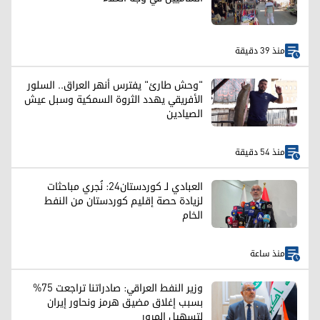
منذ 39 دقيقة
"وحش طارئ" يفترس أنهر العراق.. السلور
الأفريقي يهدد الثروة السمكية وسبل عيش
الصيادين
منذ 54 دقيقة
العبادي لـ كوردستان24: نُجري مباحثات
لزيادة حصة إقليم كوردستان من النفط
الخام
منذ ساعة
وزير النفط العراقي: صادراتنا تراجعت 75%
بسبب إغلاق مضيق هرمز ونحاور إيران
لتسهيل المرور