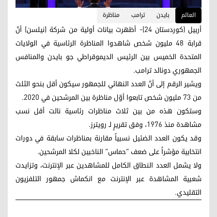
العالم
بايدن
ترامب
مناظرة
أربيل (كوردستان 24)- أظهرت بيانات أولية من شركة (نيلسن) أنّ
قرابة 48 مليون شخص شاهدوا المناظرة الرئاسية في الولايات
المتحدة الخميس بين الرئيس الديموقراطي جو بايدن والمنافس
الجمهوري دونالد ترامب.
ويشير الرقم إلى أنّ العدد النهائي للجمهور سيكون أقل بنحو الثلث
من 73 مليون شخص تابعوا أوّل مناظرة بين المرشحين في 2020.
وستكون هذه من بين ثلاث مناظرات رئاسية نالت أقل نسب
مشاهدة منذ 1976، وفق تقريرٍ لـ رويترز.
وقد يكون العدد الضئيل نسبياً مقارنة بمناظرات سابقة في دورات
انتخابية مؤشراً على ضعف "حماس" الناخبين لكلا المرشحين.
ولا يشمل العدد النطاق الكامل للمشاهدين عبر الإنترنت، وتزايدت
شعبية المشاهدة عبر الإنترنت مع انكماش جمهور التلفزيون
التقليدي.