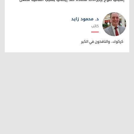
د. محمود زايد
كاتب
د. محمود زايد
كركوك.. والنافخون في الكير