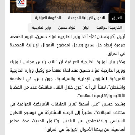
العراق
الاموال الايرانية المجمدة
الحكومة العراقية
الخارجية العراقية
ايران
فؤاد حسين
وزير الخارجية
أربيل (كوردستان24)- أكد وزير الخارجية فؤاد حسين، اليوم الجمعة،
ضرورة إيجاد حل سريع وعادل لموضوع الأموال الإيرانية المجمدة
في العراق.
وذكر بيان لوزارة الخارجية العراقية أن "نائب رئيس مجلس الوزراء
ووزير الخارجية فؤاد حسين عقد لقاءً مهماً مع وكيل وزارة الخارجية
الأمريكية للشؤون الإدارية والسياسية، جون باس، في العاصمة
واشنطن"، لافتاً الى أنه "جرى خلال اللقاء مناقشة عدد من القضايا
الثنائية والإقليمية المهمة".
وشدد حسين "على أهمية تعزيز العلاقات الأمريكية العراقية في
مختلف المجالات"، مشيراً إلى الرغبة المشتركة في توسيع التعاون
السياسي والاقتصادي بين البلدين. وتناول الحديث عدة محاور
أساسية، من بينها الأموال الإيرانية في العراق".