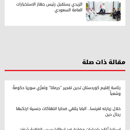
الزيدي يستقبل رئيس جهاز الاستخبارات
العامة السعودي
مقالة ذات صلة
رئاسة إقليم كوردستان تدين تفجير "جرمانا" وتعزّي سوريا حكومةً
وشعباً
خلال زيارته لفرنسا.. البابا يلتقي ضحايا انتهاكات جنسية ارتكبها
رجال دين
إسبانيا تُلوّح بإجراءات مضادة ضد إيطاليا بسبب اتفاقية شنغن