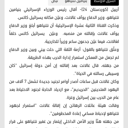
الشرق الاوسط
بنيامين نتنياهو
نبض
أربيل (كوردستان 24)- أقال رئيس الوزراء الإسرائيلي بنيامين
نتنياهو، وزير الدفاع يوآف غالانت، وعيّن مكانه يسرائيل كاتس.
وذكرت القناة الثانية عشرة الإسرائيلية أن نتنياهو أبلغ وزير الدفاع
يوآف غالانت بإقالته من منصبه. وعيّن يسرائيل كاتس خلفاً
لغالانت، فيما عيّن جدعون ساعر وزيراً للخارجية.
وعلّق نتنياهو بالقول: أزمة الثقة التي حلت بيني وبين وزير الدفاع
لم تجعل من الممكن استمرار إدارة الحرب بهذه الطريقة.
من جهته، قال غالانت بعد إقالته إن أمن دولة إسرائيل "كان
وسيبقى رسالته في الحياة".
وكان غالانت قبل ساعات أصدر أوامر تجنيد جديدة تشمل 7 آلاف من
اليهود المتدينين "الحريديم"، مع ازدياد الحاجة لجنود الاحتياط بعد
عام من الحرب بين إسرائيل وغزة.
وقالت هيئة عائلات الرهائن إن إقالة غالانت "استمرار لجهود
نتنياهو لإحباط مساعي إعادة المخطوفين".
من جهته هنّأ وزير الأمن الداخلي إيتمار بن غفير نتنياهو على قرار