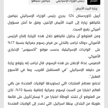
العالم
رئيس الوزراء الإسرائيلي
بنيامين نتنياهو
زيارة البيت الأبيض
أربيل (كوردستان 24)- يجري رئيس الوزراء الإسرائيلي بنيامين
نتانياهو زيارة إلى البيت الأبيض الإثنين، وفق ما أعلن مسؤول
أميركي رفيع السبت.
ومن المتوقع أن يحاول نتانياهو خلال هذه الزيارة إقناع الرئيس
الأميركي دونالد ترامب بالتخلي عن فرض رسوم جمركية بنسبة 17%
على الواردات الإسرائيلية، بحسب موقع "أكسيوس" الإخباري
الأميركي.
الخميس، غداة الإعلان عن هذه الرسوم، قال ترامب إنه يتوقع زيارة
من حليفه الإسرائيلي "في المستقبل القريب، ربما في الأسبوع
المقبل".
تخضع معظم المنتجات التي تستوردها الولايات المتحدة من باقي
العالم اعتبارا من السبت لرسوم جمركية إضافية بنسبة 10%، لكن
من المتوقع أن تشتد الوطأة اعتبارا من 9 نيسان/أبريل على قائمة
طويلة من البلدان، بينها اسرائيل، التي تصدر إلى الولايات المتحدة