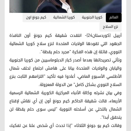
العالم
كوريا الجنوبية
كوريا الشمالية
كيم جونغ اون
نزع السلاح
أربيل (كوردستان24)- انتقدت شقيقة كيم جونغ أون النافذة
الجهود التي تقودها الولايات المتحدة لنزع سلاح كوريا الشمالية
النووي، قائلة إن هذه الفكرة "مجرد حلم يقظة".
وتأتي تصريحاتها بعدما أصدر كبار الدبلوماسيين من كوريا الجنوبية
واليابان والولايات المتحدة بيانا على هامش اجتماع لحلف شمال
الأطلسي الأسبوع الماضي، أعادوا فيه تأكيد "التزامهم الثابت بنزع
السلاح النووي بشكل كامل" من الدولة المعزولة.
وفي بيان نشرته وكالة الأنباء المركزية الكورية الشمالية الرسمية
الأربعاء، قالت شقيقة الحاكم كيم جونغ أون إن أي نقاش لإقناع
الشمال بالتخلي عن أسلحته النووية "ليس سوى حلم يقظة لن
يتحقق أبدا".
وقالت كيم يو جونغ الثلاثاء "إذا تحدث أي شخص علنا عن تفكيك