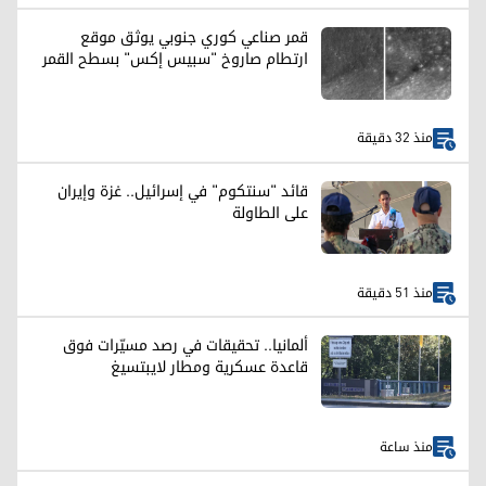
قمر صناعي كوري جنوبي يوثق موقع
ارتطام صاروخ "سبيس إكس" بسطح القمر
منذ 32 دقيقة
قائد "سنتكوم" في إسرائيل.. غزة وإيران
على الطاولة
منذ 51 دقيقة
ألمانيا.. تحقيقات في رصد مسيّرات فوق
قاعدة عسكرية ومطار لايبتسيغ
منذ ساعة