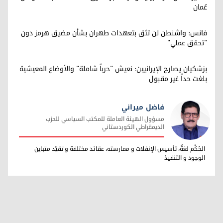
عُمان
فانس: واشنطن لن تثق بتعهدات طهران بشأن مضيق هرمز دون
"تحقق عملي"
بزشكيان يصارح الإيرانيين: نعيش "حرباً شاملة" والأوضاع المعيشية
بلغت حداً غير مقبول
فاضل ميراني
مسؤول الهيئة العاملة للمكتب السياسي للحزب
الديمقراطي الكوردستاني
فاضل ميراني
الحُكْم لغةٌ، تأسيس الإنفلات و ممارسته، عقائد مختلفة و تقيّد متباين
الوجود و التنفيذ