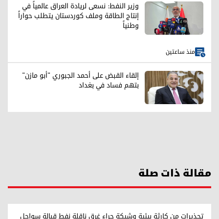
وزير النفط: نسعى لريادة العراق عالمياً في
إنتاج الطاقة وملف كوردستان يتطلب حواراً
وطنياً
منذ ساعتين
إلقاء القبض على أحمد الجبوري "أبو مازن"
بتهم فساد في بغداد
مقالة ذات صلة
تحذيرات من كارثة بيئية وشيكة جراء غرق ناقلة نفط قبالة سواحل