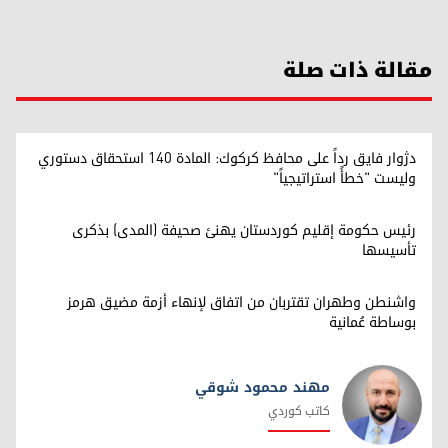
مقالة ذات صلة
دژوار فايق رداً على محافظ كركوك: المادة 140 استحقاق دستوري
وليست "خطأً استراتيجياً"
رئيس حكومة إقليم كوردستان يهنئ صحيفة (المدى) بذكرى
تأسيسها
واشنطن وطهران تقتربان من اتفاق لإنهاء أزمة مضيق هرمز
بوساطة عُمانية
مهند محمود شوقي
كاتب كوردي