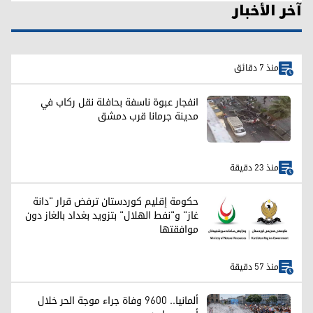
آخر الأخبار
منذ 7 دقائق
انفجار عبوة ناسفة بحافلة نقل ركاب في
مدينة جرمانا قرب دمشق
منذ 23 دقيقة
حكومة إقليم كوردستان ترفض قرار "دانة
غاز" و"نفط الهلال" بتزويد بغداد بالغاز دون
موافقتها
منذ 57 دقيقة
ألمانيا.. 9600 وفاة جراء موجة الحر خلال