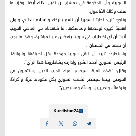
السورية وأن الحكومة في دمشق لن تقبل بذلك أيضا، وفق ما
نقلته وكالة الأناضول.
وتابع: "نريد لجارتنا سوريا أن تنعم بالرخاء والسلام الدائم، ونولي
أهمية كبيرة لوحدتها وتماسكها. ما شهدناه في الماضي القريب
أثبت أن أي اضطراب في سوريا ينعكس علينا مباشرة، وهذا ما يجب
أن نضعه في الحسبان".
واستطرد: "نريد أن تبقى سوريا موحدة بكل أطيافها وألوانها.
الرئيس السوري أحمد الشرع وإدارته يشاطروننا هذا الرأي".
وقال: "هذه المرة، سيخسر أمراء الحرب الذين يستثمرون في
الفوضى، بينما سينتصر الشعب السوري بكل مكوناته عربًا، وأكرادًا،
وتركمانًا، ونصيريين، وسنّة ومسيحيين".
Kurdistan24