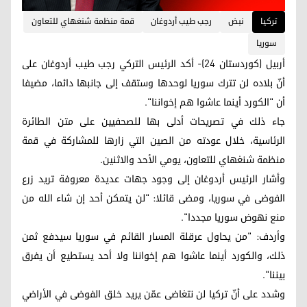
ترکیا
نبض
رجب طيب أردوغان
قمة منظمة شنغهاي للتعاون
سوريا
أربيل (كوردستان 24)- أكد الرئيس التركي رجب طيب أردوغان على
أنّ بلاده لن تترك سوريا لوحدها وستقف إلى جانبها دائما، مضيفا
أن "الكورد أينما عاشوا هم إخواننا".
جاء ذلك في تصريحات أدلى بها للصحفيين على متن الطائرة
الرئاسية، خلال عودته من الصين التي زارها للمشاركة في قمة
منظمة شنغهاي للتعاون، يومي الأحد والاثنين.
وأشار الرئيس أردوغان إلى وجود جهات عديدة معروفة تريد زرع
الفوضى في سوريا، ومضى قائلا: "لن يتمكن أحد إن شاء الله من
منع نهوض سوريا مجددا".
وأردف: "من يحاول عرقلة المسار القائم في سوريا سيدفع ثمن
ذلك، والكورد أينما عاشوا هم إخواننا ولا أحد يستطيع أن يفرق
بيننا".
وشدد على أنّ تركيا لن نتغاضى عمّن يريد خلق الفوضى في الأراضي