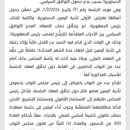
الدستورية؛ بسبب عدم حصول التوافق السياسي.
وفي موعد الجلسة رقم (7) بتاريخ 1/2/2026، التي تضمَّن جدول
أعمالها فقرتين: الأولى تأدية اليمين الدستورية، والثانية انتخاب
رئيس الجمهورية، لم يتحقَّق نصاب الانعقاد (لعدم التوافق
السياسي بين الأحزاب المتقدِّمة للترشُّح لمنصب رئيس الجمهورية)،
وذلك في الوقت الذي قدّم فيه السيد بدر الفحل طلباً يؤكد رغبته
في تأدية اليمين قبل انتهاء مدة الشهر المحدَّدة؛ حفاظاً على حقِّه
في المقعد النيابي، وبناءً عليه أذنت له رئاسة المجلس بذلك أمام
عدد من النواب الحاضرين في القاعة دون تحقّق انعقاد الجلسة
للأسباب المذكورة آنفاً.
تقدَّم عدد من النواب باعتراض إلى رئيس مجلس النواب بخصوص
تأدية اليمين لعضو فائز دون تحقّق انعقاد الجلسة، فأحال رئيس
المجلس طلبهم إلى المستشار القانوني ومستشار التشريع، اللذينِ
قدَّما مطالعتهما المتضمِّنة وجوب أداء اليمين في جلسة منعقدة
بنصاب قانوني كشرط أساسي للمضي بالإجراء، عملاً بأحكام المادة
(50) من الدستور، والمادة (4/ ثانياً) من قانون مجلس النواب