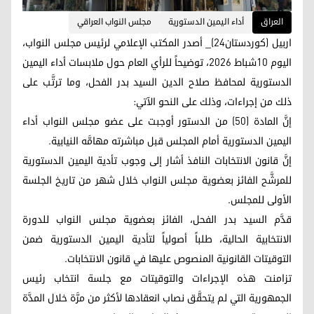
العراق
أداء اليمين الدستورية
مجلس النواب العراقي
اربیل (کوردستان24)_ أصدر المكتب الإعلامي لرئيس مجلس النواب،
الیوم 10شباط 2026، توضيحاً للرأي العام حول ملابسات أداء اليمين
الدستورية لمحافظ صلاح الدين السيد بدر الفحل، وما ترتَّب على
ذلك من إجراءات، وذلك على النحو الآتي:
إنَّ المادة (50) من الدستور أوجبت على عضو مجلس النواب أداء
اليمين الدستورية أمام المجلس قبل مباشرته مهامَّه النيابية.
إنَّ قانون الانتخابات النافذ أشار إلى وجوب تأدية اليمين الدستورية
للمرشَّح الفائز بعضوية مجلس النواب خلال شهر من تاريخ الجلسة
الأولى للمجلس.
قدَّم السيد بدر الفحل، الفائز بعضوية مجلس النواب للدورة
الانتخابية الحالية، طلباً أصولياً لتأدية اليمين الدستورية ضمن
التوقيتات القانونية المنصوص عليها في قانون الانتخابات.
تزامنت هذه الإجراءات والتوقيتات مع جلسة انتخاب رئيس
الجمهورية التي لم يتحقَّق نصاب انعقادها لأكثر من مرَّة خلال المدَّة