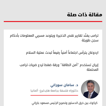
مقالة ذات صلة
ترامب يفنّد تقارير نقص الذخيرة ويتوعد مسربي المعلومات بأحكام
سجن طويلة
اردوغان يترأس اجتماعاً أمنياً رفيعاً لبحث عملية السلام
إيران تستخدم "أمن الطاقة" ورقة ضغط لردع ضربات ترامب
المحتملة
د. سامان سوراني
دکتوراه فلسفة بجامعة هایدلبرغ- ألمانیا
د. سامان سوراني
کرکوك بین خرق الدستور وتصریح الرئیس مسعود بارزاني