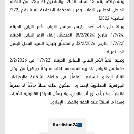
وتشكيلاته رقم 13 لسنة 2018، والمادتين (6 و23) من النظام
الداخلي لمجلس النواب، وقرار المحكمة الاتحادية العليا رقم (272/
اتحادية/ 2022).
وبناءً على ذلك، أصدر رئيس مجلس النواب الأمر النيابي المرقم
(1/9/24) بتاريخ (8/2/2026)، المتضمِّن إلغاء الأمر النيابي المرقم
(1/9/22) بتاريخ (2/2/2026)، والمتعلِّق بترديد السيد الفحل اليمين
الدستورية.
وعليه، يُعدُّ الأمر النيابي السابق المرقم (1/9/22) في 2/2/2026
حكماً من الأوامر الإدارية المنعدمة؛ لفقدانه ركناً جوهرياً من أركان
القرار الإداري السليم، المتمثِّل في مراعاة الشكلية والإجراءات
الجوهرية المطلوبة لإصداره، فيكون بذلك عملاً مادِّياً لا تصرفاً
قانونياً، ولا يرتِّب أيَّ أثر قانوني، ولا يمسُّ المراكز القانونية للأفراد،
وهذا ما استقرَّ عليه الفقه والقضاء الإداري.
Kurdistan24